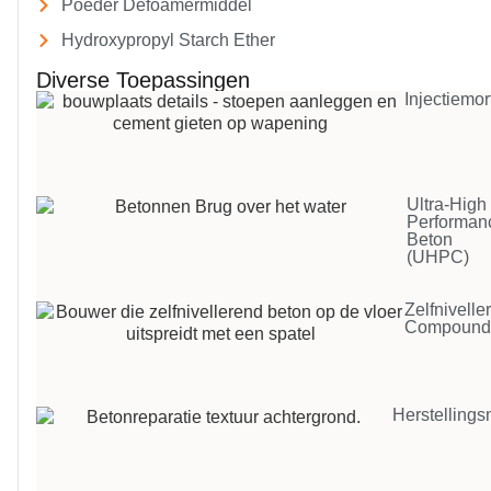
Poeder Defoamermiddel
Hydroxypropyl Starch Ether
Diverse Toepassingen
Injectiemor
Ultra-High
Performan
Beton
(UHPC)
Zelfnivell
Compoun
Herstellings