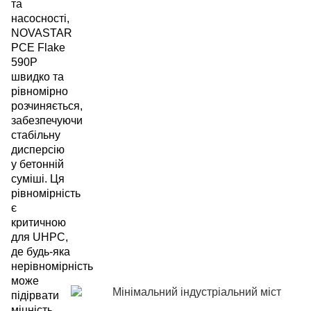
та
насосності,
NOVASTAR
PCE Flake
590P
швидко та
рівномірно
розчиняється,
забезпечуючи
стабільну
дисперсію
у бетонній
суміші. Ця
рівномірність
є
критичною
для UHPC,
де будь-яка
нерівномірність
може
підірвати
міцність,