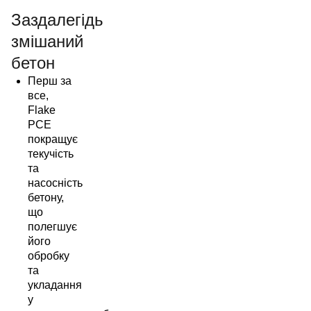
Заздалегідь
змішаний
бетон
Перш за
все,
Flake
PCE
покращує
текучість
та
насосність
бетону,
що
полегшує
його
обробку
та
укладання
у