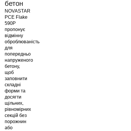
бетон
NOVASTAR
PCE Flake
590P
пропонує
відмінну
оброблюваність
для
попередньо
напруженого
бетону,
щоб
заповнити
складні
форми та
досягти
щільних,
рівномірних
секцій без
порожнин
або