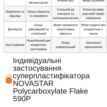
більших доз
вищих дозувань
менших дозах
Схильний до
Ризик проливів,
Зберігання та
Легше зберігати
злипання та
короткий термін
обробка
та обробляти
поглинання вологи
зберігання
Більш
Може спричиняти
Може осідати або
Дисперсія
рівномірний та
локалізовану
розділятися з
стабільний
змінність
часом
Розроблений для
Більш
Загального
Застосування
конкретних
універсальний
призначення
застосувань
Індивідуальні
застосування
суперпластифікатора
NOVASTAR
Polycarboxylate Flake
590P