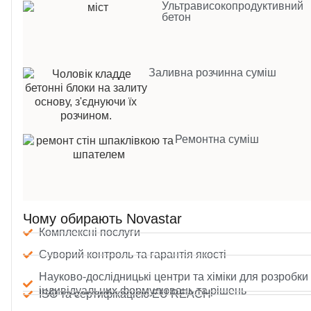
Ультрависокопродуктивний
бетон
Заливна розчинна суміш
Ремонтна суміш
Чому обирають Novastar
Комплексні послуги
Суворий контроль та гарантія якості
Науково-дослідницькі центри та хіміки для розробки
індивідуальних формулювань та рішень
ISO та сертифікацією EU REACH