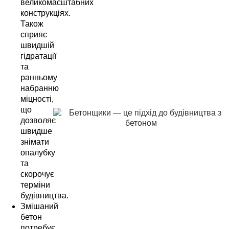
великомасштабних
конструкціях.
Також
сприяє
швидшій
гідратації
та
ранньому
набранню
міцності,
що
дозволяє
швидше
знімати
опалубку
та
скорочує
терміни
будівництва.
Змішаний
бетон
потребує