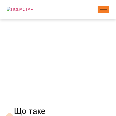
NOVASTAR
Полікарбоксилатний
суперпластифікатор
(PCE) у вигляді
пластинок 590P
Що таке