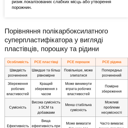
ризик локалізованих слабких місць або утворення
порожнин.
Порівняння полікарбоксилатного
суперпластифікатора у вигляді
пластівців, порошку та рідини
Особливість
PCE пластівці
PCE порошок
PCE рідина
Швидкість
Швидше та більш
Повільніше, може
Попередньо
розчинення
рівномірне
злипатися
розчинений
Збереження
Кращий
Може виникнути
Помірне
робочих
збереження з
втрата робочих
збереження
властивостей
часом
властивостей
Висока сумісність
Можливі
Менш стабільна
Сумісність
з SCM та
проблеми
сумісність
добавками
несумісності
Вища
Може вимагати
Часто вимагає
Ефективність
ефективність при