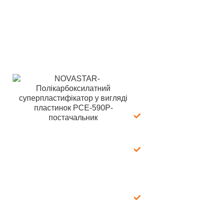
Для безкоштовних зразків NOVASTAR Polycarboxylate
Superplasticizer Flake 590P, не соромтеся зв’язатися з нами
в будь-який час! Ми доступні цілодобово через електронну
пошту та WhatsApp, щоб забезпечити швидку допомогу у
будь-який час. В LANDU наші експертні хіміки прагнуть
надати вам професійні хімічні рішення, адаптовані до
ваших конкретних потреб.
Що ми
пропонуємо:
100%
безкоштовно:
зразок + доставка
Швидка доставка:
через FedEx/DHL,
7–15 днів
Комплексне
обслуговування:
зразок + брошура,
технічні листи,
формула, звіти