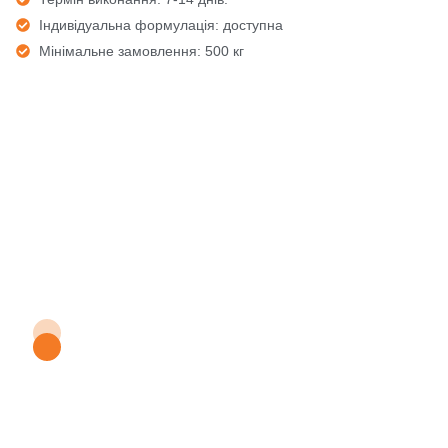
Індивідуальна формулація: доступна
Мінімальне замовлення: 500 кг
Отримайте безкоштовні
зразки NOVASTAR
Polycarboxylate
Superplasticizer Flake
590P