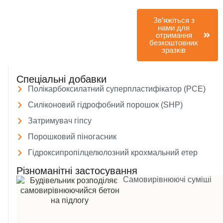
про випробування
Зв’яжіться з
нами для
отримання
безкоштовних
зразків
Спеціальні добавки
Полікарбоксилатний суперпластифікатор (PCE)
Силіконовий гідрофобний порошок (SHP)
Затримувач гіпсу
Порошковий піногасник
Гідроксипропілцелюлозний крохмальний етер
Різноманітні застосування
Самовирівнюючі суміші