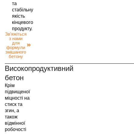
та
стабільну
якість
кінцевого
продукту.
Зв’яжіться
з нами
для
формули
змішаного
бетону
Високопродуктивний
бетон
Крім
підвищеної
міцності на
стиск та
згин, а
також
відмінної
робочості