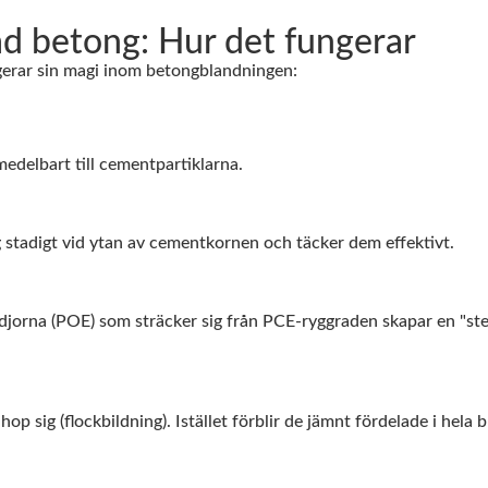
d betong: Hur det fungerar
erar sin magi inom betongblandningen:
delbart till cementpartiklarna.
g stadigt vid ytan av cementkornen och täcker dem effektivt.
djorna (POE) som sträcker sig från PCE-ryggraden skapar en "ster
p sig (flockbildning). Istället förblir de jämnt fördelade i hela 