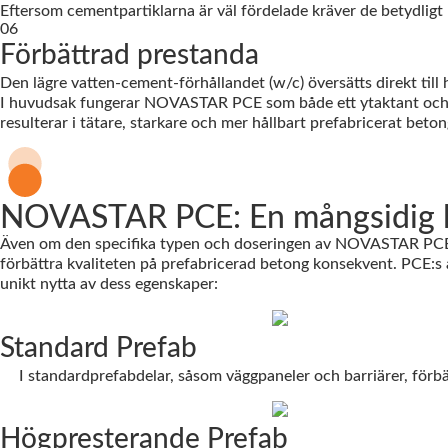
Eftersom cementpartiklarna är väl fördelade kräver de betydlig
06
Förbättrad prestanda
Den lägre vatten-cement-förhållandet (w/c) översätts direkt till
I huvudsak fungerar NOVASTAR PCE som både ett ytaktant och et
resulterar i tätare, starkare och mer hållbart prefabricerat beton
NOVASTAR PCE: En mångsidig lös
Även om den specifika typen och doseringen av NOVASTAR PCE k
förbättra kvaliteten på prefabricerad betong konsekvent. PCE:s 
unikt nytta av dess egenskaper:
Standard Prefab
I standardprefabdelar, såsom väggpaneler och barriärer, förbä
Högpresterande Prefab