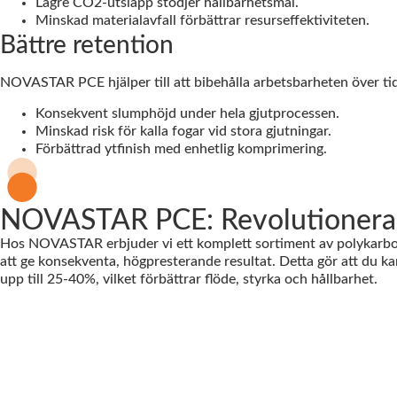
Lägre CO2-utsläpp stödjer hållbarhetsmål.
Minskad materialavfall förbättrar resurseffektiviteten.
Bättre retention
NOVASTAR PCE hjälper till att bibehålla arbetsbarheten över tid,
Konsekvent slumphöjd under hela gjutprocessen.
Minskad risk för kalla fogar vid stora gjutningar.
Förbättrad ytfinish med enhetlig komprimering.
NOVASTAR PCE: Revolutionerar 
Hos NOVASTAR erbjuder vi ett komplett sortiment av polykarbox
att ge konsekventa, högpresterande resultat. Detta gör att du
upp till 25-40%, vilket förbättrar flöde, styrka och hållbarhet.