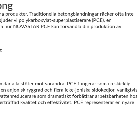
ong
na produkter. Traditionella betongblandningar räcker ofta inte
uder vi polykarboxylat-superplastiserare (PCE), en
täcka hur NOVASTAR PCE kan förvandla din produktion av
m där alla stöter mot varandra. PCE fungerar som en skicklig
 anjonisk ryggrad och flera icke-joniska sidokedjor, vanligtvis
vattenreducerare som dramatiskt förbättrar arbetsbarheten hos
träffad kvalitet och effektivitet. PCE representerar en nyare