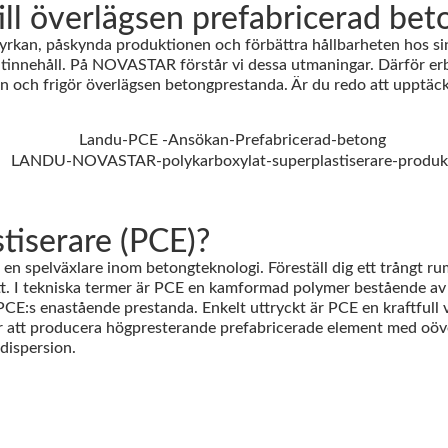
ll överlägsen prefabricerad bet
styrkan, påskynda produktionen och förbättra hållbarheten hos si
tinnehåll. På NOVASTAR förstår vi dessa utmaningar. Därför erbj
sen och frigör överlägsen betongprestanda. Är du redo att upp
tiserare (PCE)?
en spelväxlare inom betongteknologi. Föreställ dig ett trångt ru
t. I tekniska termer är PCE en kamformad polymer bestående av en
E:s enastående prestanda. Enkelt uttryckt är PCE en kraftfull 
ör att producera högpresterande prefabricerade element med oöver
dispersion.