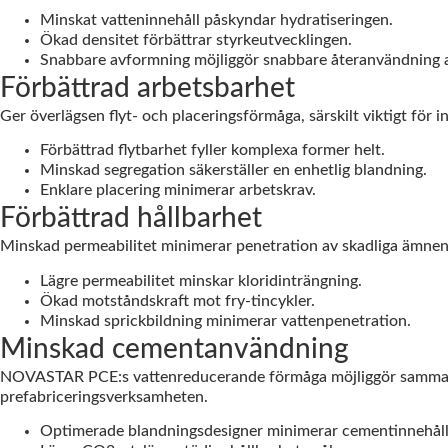
Minskat vatteninnehåll påskyndar hydratiseringen.
Ökad densitet förbättrar styrkeutvecklingen.
Snabbare avformning möjliggör snabbare återanvändning 
Förbättrad arbetsbarhet
Ger överlägsen flyt- och placeringsförmåga, särskilt viktigt för i
Förbättrad flytbarhet fyller komplexa former helt.
Minskad segregation säkerställer en enhetlig blandning.
Enklare placering minimerar arbetskrav.
Förbättrad hållbarhet
Minskad permeabilitet minimerar penetration av skadliga ämnen, 
Lägre permeabilitet minskar kloridinträngning.
Ökad motståndskraft mot fry-tincykler.
Minskad sprickbildning minimerar vattenpenetration.
Minskad cementanvändning
NOVASTAR PCE:s vattenreducerande förmåga möjliggör samma ar
prefabriceringsverksamheten.
Optimerade blandningsdesigner minimerar cementinnehåll