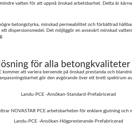
t mindre vatten för att uppnå önskad arbetsbarhet. Detta är kä
 högre betongstyrka, minskad permeabilitet och förbättrad hållba
t dispersionsmedel. Det möjliggör en avsevärt minskad vattenha
g.
ning för alla betongkvaliteter 
ommer att variera beroende på önskad prestanda och blandninge
anpassningsbarhet gör den avgörande över ett brett spektrum av 
ttrar NOVASTAR PCE arbetsbarheten för enklare gjutning och minsk