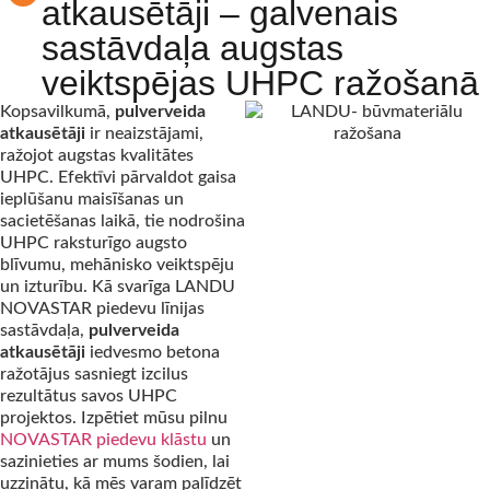
atkausētāji – galvenais
sastāvdaļa augstas
veiktspējas UHPC ražošanā
Kopsavilkumā,
pulverveida
atkausētāji
ir neaizstājami,
ražojot augstas kvalitātes
UHPC. Efektīvi pārvaldot gaisa
ieplūšanu maisīšanas un
sacietēšanas laikā, tie nodrošina
UHPC raksturīgo augsto
blīvumu, mehānisko veiktspēju
un izturību. Kā svarīga LANDU
NOVASTAR piedevu līnijas
sastāvdaļa,
pulverveida
atkausētāji
iedvesmo betona
ražotājus sasniegt izcilus
rezultātus savos UHPC
projektos. Izpētiet mūsu pilnu
NOVASTAR piedevu klāstu
un
sazinieties ar mums šodien, lai
uzzinātu, kā mēs varam palīdzēt