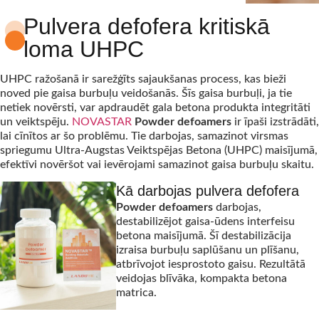
Pulvera defofera kritiskā
loma UHPC
UHPC ražošanā ir sarežģīts sajaukšanas process, kas bieži
noved pie gaisa burbuļu veidošanās. Šīs gaisa burbuļi, ja tie
netiek novērsti, var apdraudēt gala betona produkta integritāti
un veiktspēju.
NOVASTAR
Powder defoamers
ir īpaši izstrādāti,
lai cīnītos ar šo problēmu. Tie darbojas, samazinot virsmas
spriegumu Ultra-Augstas Veiktspējas Betona (UHPC) maisījumā,
efektīvi novēršot vai ievērojami samazinot gaisa burbuļu skaitu.
Kā darbojas pulvera defofera
Powder defoamers
darbojas,
destabilizējot gaisa-ūdens interfeisu
betona maisījumā. Šī destabilizācija
izraisa burbuļu saplūšanu un plīšanu,
atbrīvojot iesprostoto gaisu. Rezultātā
veidojas blīvāka, kompakta betona
matrica.