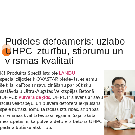
Pudeles defoameris: uzlabo
UHPC izturību, stiprumu un
virsmas kvalitāti
Kā Produkta Speciālists pie
LANDU
specializējoties NOVASTAR piedevās, es esmu
šeit, lai dalītos ar savu zināšanu par būtisku
sastāvdaļu Ultra-Augstas Veiktspējas Betonā
(UHPC):
Pulvera deķīds
. UHPC ir slavens ar savu
izcilu veiktspēju, un pulvera defofera iekļaušana
spēlē būtisku lomu tā izcilās izturības, stiprības
un virsmas kvalitātes sasniegšanā. Šajā rakstā
mēs izpētīsim, kā pulvera defofera betona UHPC
padara būtisku atšķirību.