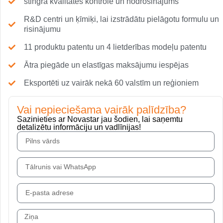
stingra kvalitātes kontrole un nodrošinājums
R&D centri un ķīmiķi, lai izstrādātu pielāgotu formulu un
risinājumu
11 produktu patentu un 4 lietderības modeļu patentu
Ātra piegāde un elastīgas maksājumu iespējas
Eksportēti uz vairāk nekā 60 valstīm un reģioniem
Vai nepieciešama vairāk palīdzība?
Sazinieties ar Novastar jau šodien, lai saņemtu
detalizētu informāciju un vadlīnijas!