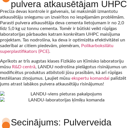
pulvera atkausētājam UHPC
Precīza devas kontrole ir galvenais, lai maksimāli izmantotu
atkausētāju sniegumu un izvairītos no iespējamām problēmām.
Parasti pulvera atkausētāja deva cementa lietojumam ir no 2,0
līdz 5,0 kg uz tonnu cementa. Tomēr ir būtiski veikt rūpīgas
laboratorijas pārbaudes katram konkrētam UHPC maisījuma
projektam. Tas nodrošina, ka deva ir optimizēta efektivitātei un
saderībai ar citiem piedevām, piemēram,
Polikarboksilātu
superplastifikators (PCE)
.
Aprīkots ar trīs augstas klases Fizikālo un Ķīmisko laboratoriju
mūsu
R&D centrā
, LANDU nodrošina pielāgotus risinājumus un
modificētus produktus atbilstoši jūsu prasībām, kā arī rūpīgas
testēšanas ziņojumus. Ļaujiet mūsu
ekspertu komandai
palīdzēt
jums atrast labākos pulvera atkausētāju risinājumus!
Secinājums: Pulverveida