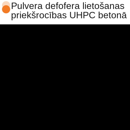
Pulvera defofera lietošanas
priekšrocības UHPC betonā