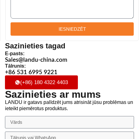
IESNIEDZĒT
Sazinieties tagad
E-pasts:
Sales@landu-china.com
Tālrunis:
+86 531 6995 9221
(+86) 180 4322 4403
Sazinieties ar mums
LANDU ir gatavs palīdzēt jums atrisināt jūsu problēmas un
ieteikt piemērotus produktus.