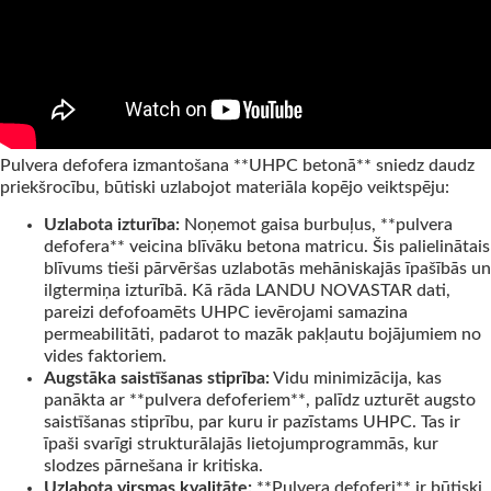
Pulvera defofera izmantošana **UHPC betonā** sniedz daudz
priekšrocību, būtiski uzlabojot materiāla kopējo veiktspēju:
Uzlabota izturība:
Noņemot gaisa burbuļus, **pulvera
defofera** veicina blīvāku betona matricu. Šis palielinātais
blīvums tieši pārvēršas uzlabotās mehāniskajās īpašībās un
ilgtermiņa izturībā. Kā rāda LANDU NOVASTAR dati,
pareizi defofoamēts UHPC ievērojami samazina
permeabilitāti, padarot to mazāk pakļautu bojājumiem no
vides faktoriem.
Augstāka saistīšanas stiprība:
Vidu minimizācija, kas
panākta ar **pulvera defoferiem**, palīdz uzturēt augsto
saistīšanas stiprību, par kuru ir pazīstams UHPC. Tas ir
īpaši svarīgi strukturālajās lietojumprogrammās, kur
slodzes pārnešana ir kritiska.
Uzlabota virsmas kvalitāte:
**Pulvera defoferi** ir būtiski,