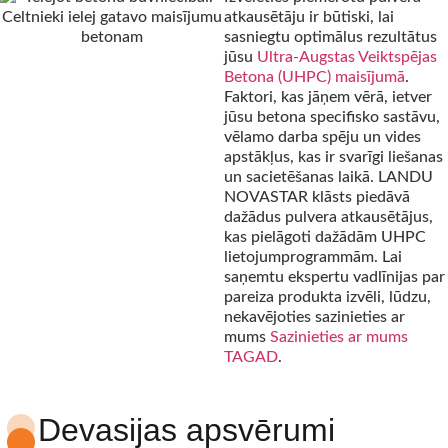
atkausētāju ir būtiski, lai
sasniegtu optimālus rezultātus
jūsu
Ultra-Augstas Veiktspējas
Betona (UHPC) maisījumā
.
Faktori, kas jāņem vērā, ietver
jūsu betona specifisko sastāvu,
vēlamo darba spēju un vides
apstākļus, kas ir svarīgi liešanas
un sacietēšanas laikā. LANDU
NOVASTAR klāsts piedāvā
dažādus pulvera atkausētājus,
kas pielāgoti dažādām UHPC
lietojumprogrammām. Lai
saņemtu ekspertu vadlīnijas par
pareiza produkta izvēli, lūdzu,
nekavējoties sazinieties ar
mums
Sazinieties ar mums
TAGAD
.
Devasijas apsvērumi