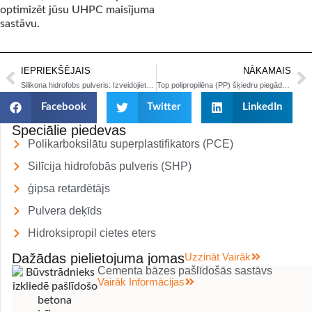
optimizēt jūsu UHPC maisījuma
sastāvu.
IEPRIEKŠĒJAIS
NĀKAMAIS
Silikona hidrofobs pulveris: Izveidojiet izcilu ūdensnecaurlaidīgu javu
Top polipropilēna (PP) šķiedru piegādātāji: visaptveroša salīdzināšana 2025. gadā
Facebook
Twitter
LinkedIn
Speciālie piedevas
Polikarboksilātu superplastifikators (PCE)
Silīcija hidrofobās pulveris (SHP)
ģipsa retardētājs
Pulvera deķīds
Hidroksipropil cietes eters
Dažādas pielietojuma jomas
Uzzināt Vairāk
Cementa bāzes pašlīdošās sastāvs
Vairāk Informācijas