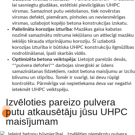
lai sasniegtu gludākas, estētiski pievilcīgākas UHPC
virsmas. Samazinot putu veidošanos, tiek novērstas
virsmas defekti, piemēram, pinholes un nevienmērīgas
virsmas, uzlabojot kopējo betona konstrukcijas izskatu.
Palielināta korozijas izturība:
Mazākas gaisa kabatas
nozīmē samazinātu mitruma iekļūšanu un attiecīgi mazāku
iekšējo tērauda stiprinājumu koroziju. Šī uzlabotā
korozijas izturība ir būtiska UHPC konstrukciju ilgmūžības
nodrošināšanai, īpaši skarbās vidēs.
Optimizēta betona veiktspēja:
Lietojot pareizās devās,
**pulvera defoferi** darbojas sinerģiski ar ūdens
samazināšanas līdzekļiem, radot betona maisījumu ar izcilu
blīvumu un stiprību. Tomēr ir svarīgi, lai devu rūpīgi
kontrolētu. Pārmērīga vai nepietiekama deva var negatīvi
ietekmēt UHPC veiktspēju.
Izvēloties pareizo pulvera
putu atkausētāju jūsu UHPC
maisījumam
Izvēlēties piemērotu pulvera