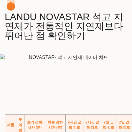
LANDU NOVASTAR 석고 지
연제가 전통적인 지연제보다
뛰어난 점 확인하기
투
초기 경화
최종 경화
2시간 굽
2시간 압
2일 굽
2일 압
제품
여
시간 (분)
시간 (분)
힘 강도
축 강도
힘 강도
축 강도
량