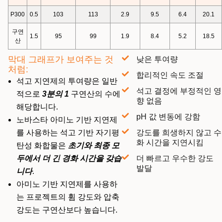
P300
0.5
103
113
2.9
9.5
6.4
20.1
구연
1.5
95
99
1.9
8.4
5.2
18.5
산
막대 그래프가 보여주는 것
낮은 투여량
처럼:
합리적인 속도 조절
석고 지연제의 투여량은 일반
석고 결정에 부정적인 영
적으로
3분의 1
구연산의 수에
향 없음
해당합니다.
pH 값 변동에 강함
노바스타 아미노 기반 지연제
강도를 희생하지 않고 수
를 사용하는 석고 기반 자기평
화 시간을 지연시킴
탄성 화합물은
초기와 최종 모
더 빠르고 우수한 강도
두에서 더 긴 경화 시간을 갖습
발달
니다
.
아미노 기반 지연제를 사용하
는 프로젝트의 휨 강도와 압축
강도는 구연산보다 높습니다.