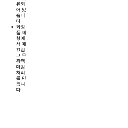
유되
어 있
습니
다
화장
품 제
형에
서 매
끄럽
고 무
광택
마감
처리
를 만
듭니
다