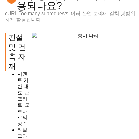
용되나요?
cURL Too many subrequests.
여러 산업 분야에 걸쳐 광범위
하게 활용됩니다.
건설
및 건
축 자
재
시멘
트 기
반 재
료, 콘
크리
트, 모
르타
르의
방수
타일
그라