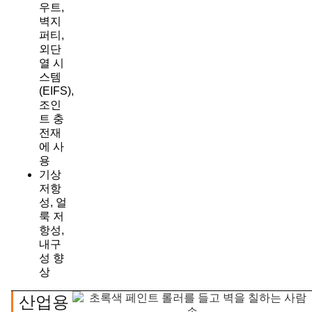
우트,
벽지
퍼티,
외단
열 시
스템
(EIFS),
조인
트 충
전재
에 사
용
기상
저항
성, 얼
룩 저
항성,
내구
성 향
상
산업용