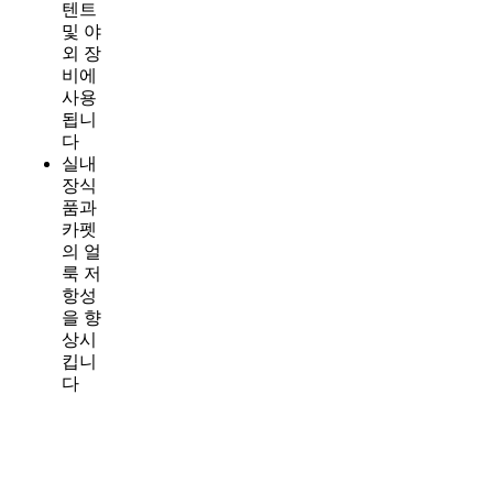
텐트
및 야
외 장
비에
사용
됩니
다
실내
장식
품과
카펫
의 얼
룩 저
항성
을 향
상시
킵니
다