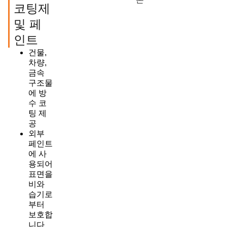
코팅제
및 페
인트
건물,
차량,
금속
구조물
에 방
수 코
팅 제
공
외부
페인트
에 사
용되어
표면을
비와
습기로
부터
보호합
니다