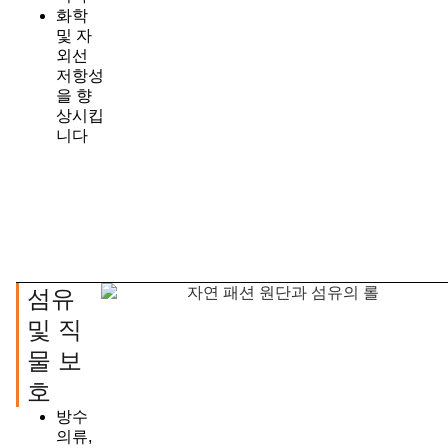
화학
및 자
외선
저항성
을 향
상시킵
니다
섬유
및 직
물 보
호
방수
의류,