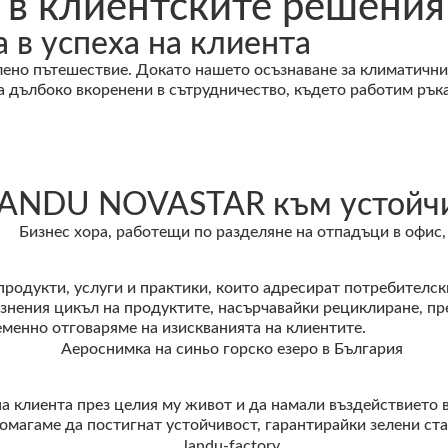
 в клиентските решения
 в успеха на клиента
но пътешествие. Докато нашето осъзнаване за климатичните
дълбоко вкоренени в сътрудничество, където работим ръка 
LANDU NOVASTAR към устойчи
родукти, услуги и практики, които адресират потребителск
нения цикъл на продуктите, насърчавайки рециклиране, пре
менно отговаряме на изискванията на клиентите.
а клиента през целия му живот и да намали въздействието в
агаме да постигнат устойчивост, гарантирайки зелени стан