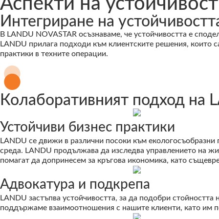
Аспекти на устойчивост
Интегриране на устойчивостта
В LANDU NOVASTAR осъзнаваме, че устойчивостта е споделе
LANDU прилага подходи към клиентските решения, които са 
практики в техните операции.
Колаборативният подход на 
Устойчиви бизнес практики
LANDU се движи в различни посоки към екологосъобразни п
среда. LANDU продължава да изследва управлението на жиз
помагат да допринесем за кръгова икономика, като същевре
Адвокатура и подкрепа
LANDU застъпва устойчивостта, за да подобри стойността н
поддържаме взаимоотношения с нашите клиенти, като им пом