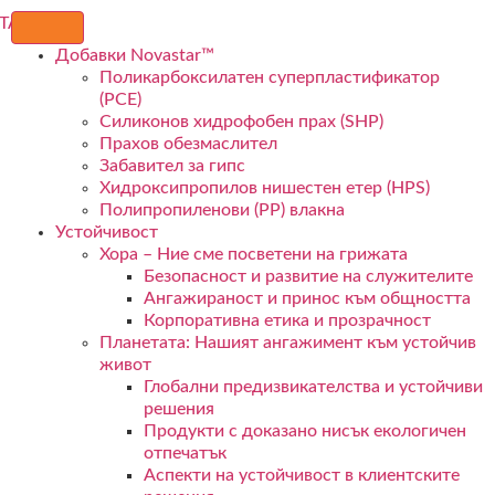
Добавки Novastar™
Поликарбоксилатен суперпластификатор
(PCE)
Силиконов хидрофобен прах (SHP)
Прахов обезмаслител
Забавител за гипс
Хидроксипропилов нишестен етер (HPS)
Полипропиленови (PP) влакна
Устойчивост
Хора – Ние сме посветени на грижата
Безопасност и развитие на служителите
Ангажираност и принос към общността
Корпоративна етика и прозрачност
Планетата: Нашият ангажимент към устойчив
живот
Глобални предизвикателства и устойчиви
решения
Продукти с доказано нисък екологичен
отпечатък
Аспекти на устойчивост в клиентските