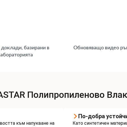
 доклади, базирани в
Обновяващо видео ръ
абораторията
VASTAR Полипропиленово Вла
По-добра устойчи
ивостта към напукване на
Като синтетичен матери