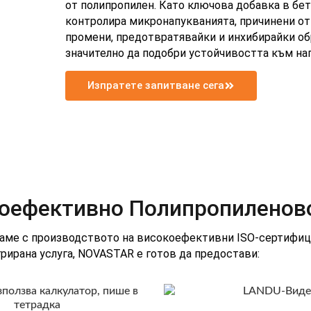
от полипропилен. Като ключова добавка в бе
контролира микронапукванията, причинени от
промени, предотвратявайки и инхибирайки об
значително да подобри устойчивостта към нап
Изпратете запитване сега
оефективно Полипропиленов
раме с производството на високоефективни ISO-сертифиц
рирана услуга, NOVASTAR е готов да предостави: