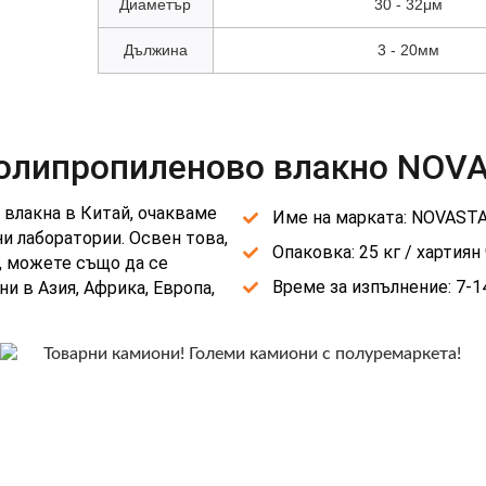
Диаметър
30 - 32μм
Дължина
3 - 20мм
Полипропиленово влакно NOV
влакна в Китай, очакваме
Име на марката: NOVAST
 лаборатории. Освен това,
Опаковка: 25 кг / хартиян
, можете също да се
Време за изпълнение: 7-14
и в Азия, Африка, Европа,