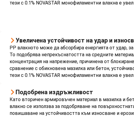
тези с 0.1% NOVASTAR монофиламентни влакна е увели
Увеличена устойчивост на удар и износ
PP влакното може да абсорбира енергията от удар, за
То подобрява непрекъснатостта на средните материал
концентрация на напрежение, причинена от блокиране
сравнение с обикновена мазилка или бетон, устойчив
тези с 0.1% NOVASTAR монофиламентни влакна е увели
Подобрена издръжливост
Като вторичен армировъчен материал в мазилка и бе
влакно се използва за подобряване на повърхностна
повишаване на устойчивостта към износване и ерози