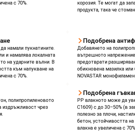
чена с 70%.
корозия. Те могат да зап
продукта, така че стома
ване
Подобрена антиф
 да намали пукнатините.
Добавянето на полипроп
и и намалява локалната
вътрешното напрежение,
то на ударните вълни. В
предотврати разширяван
остта към напукване на
обикновена мазилка или 
чена с 70%.
NOVASTAR монофиламентн
Подобрена гъвка
тон, полипропиленовото
PP влакното може да ув
та издръжливост чрез
C1609) с до 30–50% (в з
я.
полезно за плочи, настил
бетон, устойчивостта н
влакна е увеличена с 70%