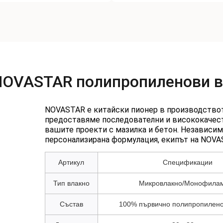
 NOVASTAR полипропиленови 
NOVASTAR е китайски пионер в производствот
предоставяме последователни и висококачест
вашите проекти с мазилка и бетон. Независим
персонализирана формулация, екипът на NOVAS
Артикул
Спецификации
Тип влакно
Микровлакно/Монофила
Състав
100% първично полипропилено