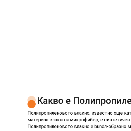
на Полипропиленови Влакна 
Какво е Полипропиле
Полипропиленовото влакно, известно още кат
материал влакно и микрофибър, е синтетичен 
Полипропиленовото влакно е bundл-образно 