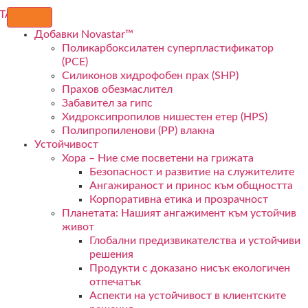
Добавки Novastar™
Поликарбоксилатен суперпластификатор
(PCE)
Силиконов хидрофобен прах (SHP)
Прахов обезмаслител
Забавител за гипс
Хидроксипропилов нишестен етер (HPS)
Полипропиленови (PP) влакна
Устойчивост
Хора – Ние сме посветени на грижата
Безопасност и развитие на служителите
Ангажираност и принос към общността
Корпоративна етика и прозрачност
Планетата: Нашият ангажимент към устойчив
живот
Глобални предизвикателства и устойчиви
решения
Продукти с доказано нисък екологичен
отпечатък
Аспекти на устойчивост в клиентските