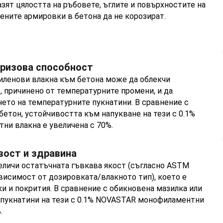
азят цялостта на ръбовете, ъглите и повърхностите на
нените армировки в бетона да не корозират.
ризова способност
иленови влакна към бетона може да облекчи
 причинено от температурните промени, и да
ето на температурните пукнатини. В сравнение с
бетон, устойчивостта към напукване на тези с 0.1%
и влакна е увеличена с 70%.
вост и здравина
еличи остатъчната гъвкава якост (съгласно ASTM
ависимост от дозировката/влакното тип), което е
ки и покрития. В сравнение с обикновена мазилка или
а пукнатини на тези с 0.1% NOVASTAR монофиламентни
.