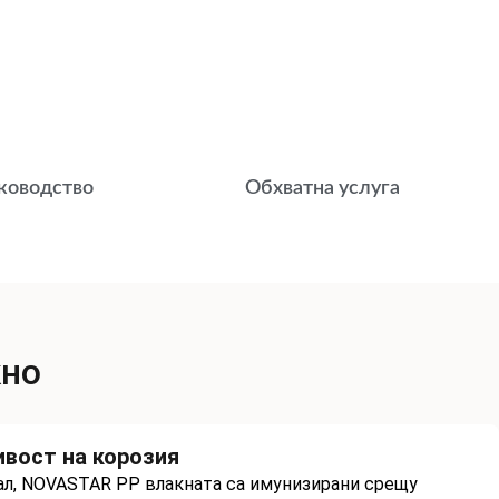
ководство
Обхватна услуга
кно
вост на корозия
ал, NOVASTAR PP влакната са имунизирани срещу