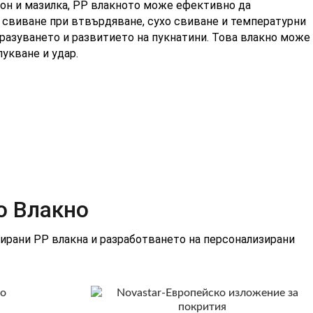
тон и мазилка, PP влакното може ефективно да
 свиване при втвърдяване, сухо свиване и температурни
разуването и развитието на пукнатини. Това влакно може
укване и удар.
о Влакно
ирани PP влакна и разработването на персонализирани