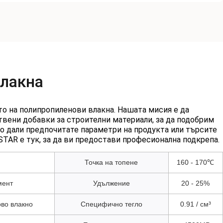
влакна
о на полипропиленови влакна. Нашата мисия е да
вени добавки за строителни материали, за да подобрим
о дали предпочитате параметри на продукта или търсите
TAR е тук, за да ви предостави професионална подкрепа.
Точка на топене
160 - 170℃
мент
Удължение
20 - 25%
во влакно
Специфично тегло
0.91 / см³