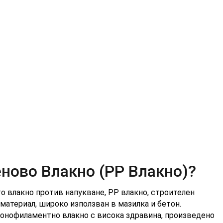
– Експерти в Борбата с
ново Влакно (PP Влакно)?
о влакно против напукване, PP влакно, строителен
материал, широко използван в мазилка и бетон.
монофиламентно влакно с висока здравина, произведено