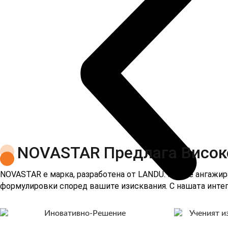
NOVASTAR Предлага Висок
NOVASTAR е марка, разработена от LANDU. Ние се ангажи
формулировки според вашите изисквания. С нашата интег