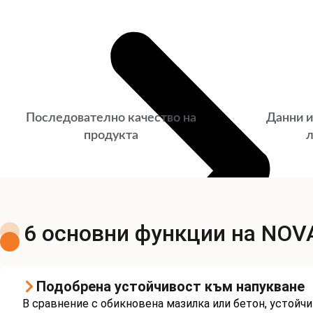
Последователно качество на
Данни и
продукта
л
6 основни функции на NO
Подобрена устойчивост към напукване
В сравнение с обикновена мазилка или бетон, устойч