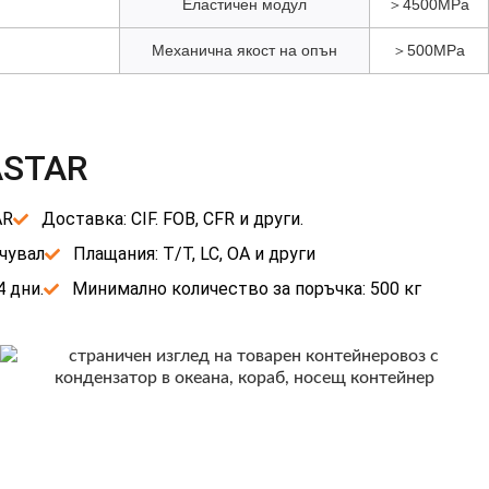
Еластичен модул
＞4500МРа
Механична якост на опън
＞500MPa
ASTAR
AR
Доставка: CIF. FOB, CFR и други.
 чувал
Плащания: T/T, LC, OA и други
 дни.
Минимално количество за поръчка: 500 кг