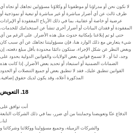
لا نكون نحن أو مدراؤنا أو موظفونا أو وكلاؤنا مسؤولين تجاهك أو تجاه أي
طرف ثالث عن أي أضرار مباشرة أو غير مباشرة أو تبعية أو نموذجية أو
عرضية أو خاصة أو عقابية، بما في ذلك الأرباح المفقودة أو الإيرادات
المفقودة أو فقدان البيانات أو أضرار أخرى تنشأ عن استخدامك للخدمات،
حتى لو تم إبلاغنا بإمكانية حدوث مثل هذه الأضرار.
على الرغم من أي
شيء يتعارض مع ذلك الوارد هنا، فإن مسؤوليتنا تجاهك عن أي سبب كان
وبغض النظر عن شكل الإجراء، ستكون دائمًا محدودة بأقل مبلغ دفعته، إن
وجد، لنا أو
.
لا تسمح قوانين بعض الولايات والقوانين الدولية بحدود على
الضمانات الضمنية أو استبعاد أو تحديد بعض الأضرار. إذا كانت هذه
القوانين تنطبق عليك، فقد لا تنطبق بعض أو جميع التنصلات أو الحدود
المذكورة أعلاه، وقد يكون لديك حقوق إضافية.
18.
التعويض
أنت توافق على
الدفاع عنّا وتعويضنا وحمايتنا من أي ضرر، بما في ذلك الشركات التابعة
لنا،,
والشركات الزميلة، وجميع مسؤولينا ووكلائنا وشركائنا و