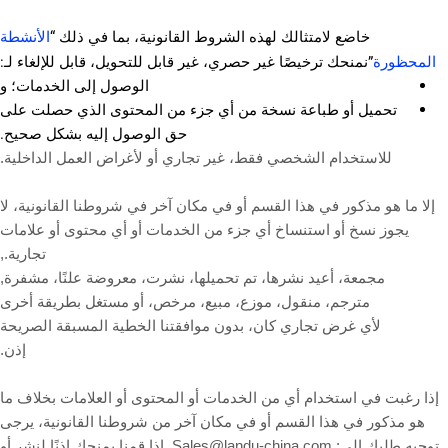
الأنشطة
خاضع لامتثالك لهذه الشروط القانونية، بما في ذلك “
المحظورة
”نمنحك ترخيصًا غير حصري، غير قابل للتحويل، قابل للإلغاء لـ:
الوصول إلى الخدمات؛ و
تحميل أو طباعة نسخة من أي جزء من المحتوى الذي حصلت على
حق الوصول إليه بشكل صحيح.
للاستخدام الشخصي فقط، غير تجاري أو لأغراض العمل الداخلية.
إلا ما هو مذكور في هذا القسم أو في مكان آخر في شروطنا القانونية، لا
يجوز نسخ أو استنساخ أي جزء من الخدمات أو أي محتوى أو علامات
تجارية.,
مجمعة، أعيد نشرها، تم تحميلها، نشرت، معروضة علنًا، مشفرة,
مترجم، منقول، موزع، مبيع، مرخص، أو مستغل بطريقة أخرى
لأي غرض تجاري كان، بدون موافقتنا الخطية المسبقة الصريحة
إذن.
إذا رغبت في استخدام أي من الخدمات أو المحتوى أو العلامات بخلاف ما
هو مذكور في هذا القسم أو في مكان آخر من شروطنا القانونية، يرجى
توجيه طلبك إلى: Sales@landu-china.com. إذا قمنا بمنحك إذنًا لنشر أو