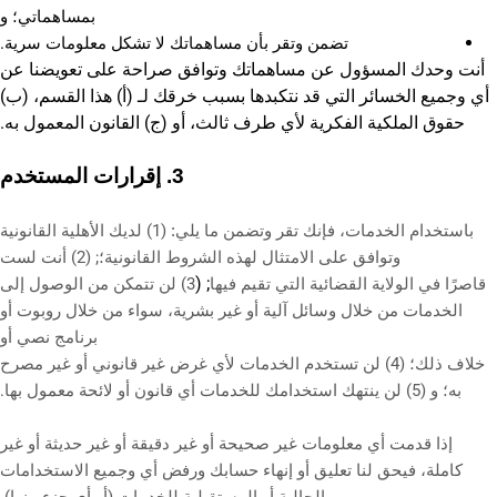
بمساهماتي؛ و
تضمن وتقر بأن مساهماتك لا تشكل معلومات سرية.
أنت وحدك المسؤول عن مساهماتك وتوافق صراحة على تعويضنا عن
أي وجميع الخسائر التي قد نتكبدها بسبب خرقك لـ (أ) هذا القسم، (ب)
حقوق الملكية الفكرية لأي طرف ثالث، أو (ج) القانون المعمول به.
3.
إقرارات المستخدم
(
1
) لديك الأهلية القانونية
باستخدام الخدمات، فإنك تقر وتضمن ما يلي:
وتوافق على الامتثال لهذه الشروط القانونية؛;
(
2
) أنت لست
; (
قاصرًا في الولاية القضائية التي تقيم فيها
3
) لن تتمكن من الوصول إلى
الخدمات من خلال وسائل آلية أو غير بشرية، سواء من خلال روبوت أو
برنامج نصي أو
خلاف ذلك؛ (
4
) لن تستخدم الخدمات لأي غرض غير قانوني أو غير مصرح
به؛ و (
5
) لن ينتهك استخدامك للخدمات أي قانون أو لائحة معمول بها.
إذا قدمت أي معلومات غير صحيحة أو غير دقيقة أو غير حديثة أو غير
كاملة، فيحق لنا تعليق أو إنهاء حسابك ورفض أي وجميع الاستخدامات
الحالية أو المستقبلية للخدمات (أو أي جزء منها).