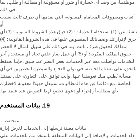
موظفينا، من وضد أي خسارة أو ضرر أو مسؤولية أو مطالبة أو طلب، بما
في ذلك
أتعاب ومصروفات المحاماة المعقولة، التي يقدمها أي طرف ثالث بسبب
أو
ناشئة عن: (
1
) استخدام الخدمات؛ (
2
) خرق هذه الشروط القانونية؛ (
3
) أي
خرق لإقراراتك وضماناتك المنصوص عليها في هذه الشروط القانونية؛ (
4
)
انتهاكك لحقوق طرف ثالث، بما في ذلك على سبيل المثال لا الحصر
حقوق الملكية الفكرية؛ أو (
5
) أي عمل ضار علني تجاه أي مستخدم آخر
للخدمات تواصلت معه عبر الخدمات. بغض النظر عما سبق، فإننا نحتفظ
بالحق، على نفقتك الخاصة، في تولي الدفاع والسيطرة الحصريين في أي
مسألة يُطلب منك تعويضنا عنها، وأنت توافق على التعاون، على نفقتك
الخاصة، مع دفاعنا عن هذه المطالبات. سنبذل جهودًا معقولة لإخطارك
بأي مطالبة أو إجراء أو دعوى تخضع لهذا التعويض عند علمنا بها.
19.
بيانات المستخدم
سنحتفظ بـ
بيانات معينة ترسلها إلى الخدمات لغرض إدارة
أداء الخدمات، بالإضافة إلى البيانات المتعلقة باستخدامك للخدمات. على