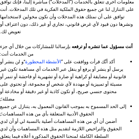
معلومات أخرى تتعلق بالخدمات (“المدخلات”) مباشرة إلينا، فإنك توافق
على التنازل لنا عن جميع حقوق الملكية الفكرية في تلك المدخلات. أنت
توافق على أن نمتلك هذه المدخلات وأن نكون مخولين لاستخدامها
ونشرها دون قيود لأي غرض قانوني، تجاري أو غير ذلك، دون اعتراف أو
تعويض لك.
أنت مسؤول عما تنشره أو ترفعه
بإرسالنا للمشاركات من خلال أي جزء
من الخدمات أنت:
الأنشطة المحظورة
أكد أنَّك قرأت ووافقت على “
”و لن ينشر أو
يرسل أو ينشر أو يرفع أو ينقل عبر الخدمات أي مساهمة تكون غير
قانونية أو مضايقة أو كراهية أو ضارة أو تشهيرية أو فاحشة أو تنمر أو
مسيئة أو تمييزية أو مهددة لأي شخص أو مجموعة، أو تحتوي على
محتوى جنسي صريح، أو تكون كاذبة أو غير دقيقة أو مخادعة أو
مضللة؛;
إلى الحد المسموح به بموجب القانون المعمول به، يتنازل عن جميع
الحقوق الأدبية المتعلقة بأي من هذه المساهمات؛;
أضمن أن أي من هذه المساهمات أصلية بالنسبة لي أو أن لدي
الحقوق والتراخيص اللازمة لتقديم مثل هذه المساهمات وأن لدي
السلطة الكاملة لمنحنا الحقوق المذكورة أعلاه فيما يتعلق