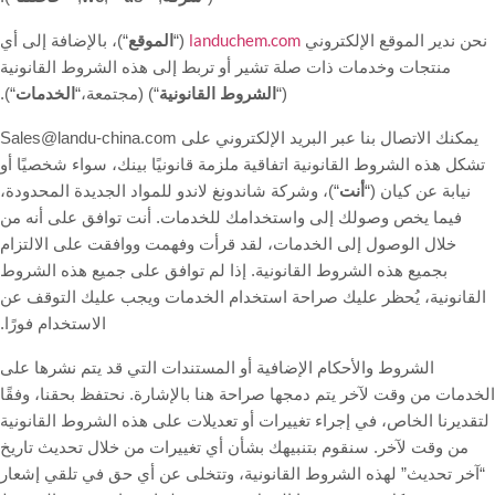
landuchem.com
نحن ندير الموقع الإلكتروني
(“
الموقع
“)، بالإضافة إلى أي
منتجات وخدمات ذات صلة تشير أو تربط إلى هذه الشروط القانونية
(“
الشروط القانونية
“) (مجتمعة،“
الخدمات
“).
يمكنك الاتصال بنا عبر البريد الإلكتروني على Sales@landu-china.com
تشكل هذه الشروط القانونية اتفاقية ملزمة قانونيًا بينك، سواء شخصيًا أو
نيابة عن كيان (“
أنت
“)، وشركة شاندونغ لاندو للمواد الجديدة المحدودة،
فيما يخص وصولك إلى واستخدامك للخدمات. أنت توافق على أنه من
خلال الوصول إلى الخدمات، لقد قرأت وفهمت ووافقت على الالتزام
بجميع هذه الشروط القانونية. إذا لم توافق على جميع هذه الشروط
القانونية، يُحظر عليك صراحة استخدام الخدمات ويجب عليك التوقف عن
الاستخدام فورًا.
الشروط والأحكام الإضافية أو المستندات التي قد يتم نشرها على
الخدمات من وقت لآخر يتم دمجها صراحة هنا بالإشارة. نحتفظ بحقنا، وفقًا
لتقديرنا الخاص، في إجراء تغييرات أو تعديلات على هذه الشروط القانونية
من وقت لآخر. سنقوم بتنبيهك بشأن أي تغييرات من خلال تحديث تاريخ
“آخر تحديث” لهذه الشروط القانونية، وتتخلى عن أي حق في تلقي إشعار