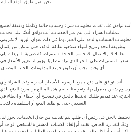
نحن نقبل طرق الدفع التالية:
أنت توافق على تقديم معلومات شراء وحساب حالية وكاملة ودقيقة لجميع
عمليات الشراء التي تتم عبر الخدمات. أنت توافق أيضًا على تحديث
معلومات الحساب والدفع على الفور، بما في ذلك عنوان البريد الإلكتروني
وطريقة الدفع وتاريخ انتهاء صلاحية بطاقة الدفع، حتى نتمكن من إكمال
معاملاتك والاتصال بك حسب الحاجة. ستتم إضافة ضريبة المبيعات إلى
سعر المشتريات على النحو الذي نراه مطلوبًا. يجوز لنا تغيير الأسعار في
بالجنيه المصري.
أي وقت. يجب أن تكون جميع المدفوعات
أنت توافق على دفع جميع الرسوم بالأسعار السارية وقت الشراء وأي
رسوم شحن معمول بها، وتفوضنا بخصم هذه المبالغ من مزود الدفع الذي
اخترته عند تقديم طلبك. نحتفظ بالحق في تصحيح أي أخطاء أو أخطاء في
التسعير، حتى لو طلبنا الدفع أو استلمناه بالفعل.
نحتفظ بالحق في رفض أي طلب يتم تقديمه من خلال الخدمات. يجوز لنا،
وفقًا لتقديرنا الخاص، تقييد أو إلغاء الكميات المشتراة للشخص الواحد أو
لكل أسرة أو لكل طلب. قد تتضمن هذه القيود الطلبات المقدمة من قبل