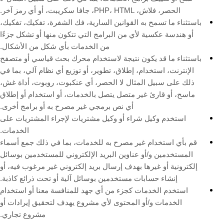
الحصر، فلاش، PHP، HTML، جافا سكريبت، أو أي رمز آخر.
باستثناء ما تسمح به القوانين السارية، فك الشفرة، تفكيك، تفكيك،
أو هندسة عكسية لأي من البرامج التي تتكون منها أو تشكل جزءًا
من الخدمات بأي شكل من الأشكال.
باستثناء ما قد يكون نتيجة لاستخدام محرك بحث قياسي أو متصفح
الإنترنت، استخدام، إطلاق، تطوير، أو توزيع أي نظام آلي، بما في
ذلك على سبيل المثال لا الحصر، أي عنكبوت، روبوت، أداة غش،
ماسح، أو قارئ غير متصل يتصل بالخدمات، أو استخدام أو إطلاق
أي نص برمجي غير مصرح به أو برامج أخرى.
استخدم وكيل شراء أو وكيل مشتريات لإجراء المشتريات على
الخدمات.
قم بأي استخدام غير مصرح به للخدمات، بما في ذلك جمع أسماء
المستخدمين و/أو عناوين البريد الإلكتروني للمستخدمين بوسائل
إلكترونية أو غيرها بهدف إرسال بريد إلكتروني غير مرغوب فيه، أو
إنشاء حسابات مستخدمين بوسائل آلية أو تحت ذرائع كاذبة.
استخدم الخدمات كجزء من أي جهد للمنافسة معنا أو استخدام
الخدمات و/أو المحتوى لأي مشروع يهدف لتحقيق إيرادات أو
مشروع تجاري.