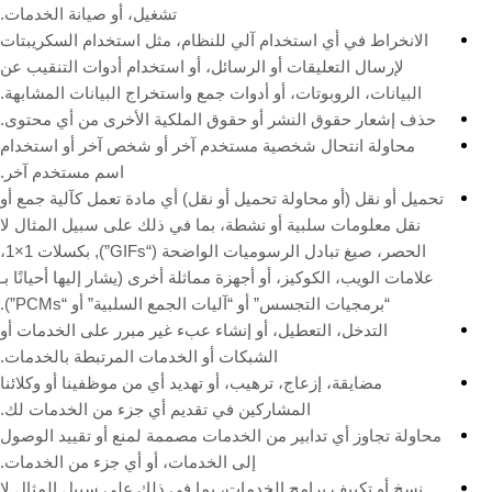
تشغيل، أو صيانة الخدمات.
الانخراط في أي استخدام آلي للنظام، مثل استخدام السكريبتات
لإرسال التعليقات أو الرسائل، أو استخدام أدوات التنقيب عن
البيانات، الروبوتات، أو أدوات جمع واستخراج البيانات المشابهة.
حذف إشعار حقوق النشر أو حقوق الملكية الأخرى من أي محتوى.
محاولة انتحال شخصية مستخدم آخر أو شخص آخر أو استخدام
اسم مستخدم آخر.
تحميل أو نقل (أو محاولة تحميل أو نقل) أي مادة تعمل كآلية جمع أو
نقل معلومات سلبية أو نشطة، بما في ذلك على سبيل المثال لا
الحصر، صيغ تبادل الرسوميات الواضحة (“GIFs”), بكسلات 1×1،
علامات الويب، الكوكيز، أو أجهزة مماثلة أخرى (يشار إليها أحيانًا بـ
“برمجيات التجسس” أو “آليات الجمع السلبية” أو “PCMs”).
التدخل، التعطيل، أو إنشاء عبء غير مبرر على الخدمات أو
الشبكات أو الخدمات المرتبطة بالخدمات.
مضايقة، إزعاج، ترهيب، أو تهديد أي من موظفينا أو وكلائنا
المشاركين في تقديم أي جزء من الخدمات لك.
محاولة تجاوز أي تدابير من الخدمات مصممة لمنع أو تقييد الوصول
إلى الخدمات، أو أي جزء من الخدمات.
نسخ أو تكييف برامج الخدمات، بما في ذلك على سبيل المثال لا