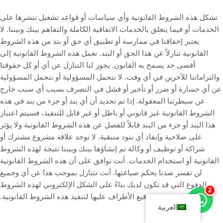
تشكل هذه الشروط القانونية وأي سياسات أو قواعد تشغيل ننشرها على
الخدمات أو فيما يتعلق بالخدمات الاتفاقية الكاملة والتفاهم بينك وبيننا. لا
يعتبر إخفاقنا في ممارسة أو تطبيق أي حق أو بند من هذه الشروط
القانونية تنازلاً عن هذا الحق أو البند. تعمل هذه الشروط القانونية إلى
أقصى حد يسمح به القانون. يجوز لنا التنازل عن أي أو كل حقوقنا
والتزاماتنا للآخرين في أي وقت. لا نتحمل المسؤولية أو نتحمل المسؤولية
عن أي خسارة أو ضرر أو تأخير أو فشل في التصرف بسبب أي سبب خارج
عن سيطرتنا المعقولة. إذا تم تحديد أن أي بند أو جزء من بند في هذه
الشروط القانونية غير قانوني أو باطل أو غير قابل للتنفيذ، فسيتم اعتبار
هذا البند أو جزء من البند قابلاً للفصل عن هذه الشروط القانونية ولا يؤثر
على صلاحية وإنفاذ أي بنود متبقية. لا توجد علاقة مشروع مشترك أو
شراكة أو توظيف أو وكالة تم إنشاؤها بينك وبيننا نتيجة لهذه الشروط
القانونية أو استخدام الخدمات. أنت توافق على أن هذه الشروط القانونية
لن تفسر ضدنا بحكم صياغتها. أنت تتنازل بموجب هذا عن أي وجميع
الدفوع التي قد تكون لديك بناءً على الشكل الإلكتروني لهذه الشروط
2
القانونية وعدم توقيع الأطراف عليها لتنفيذ هذه الشروط القانونية.
العربية