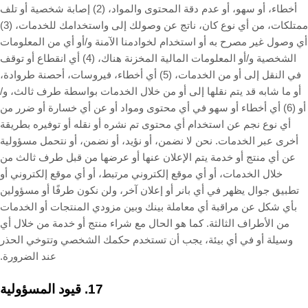
أخطاء، أو سهو، أو عدم دقة المحتوى والمواد، (2) إصابة شخصية أو تلف
ممتلكات، من أي نوع كان، ناتج عن وصولك إلى واستخدامك للخدمات، (3)
أي وصول غير مصرح به أو استخدام لخوادمنا الآمنة و/أو أي من المعلومات
الشخصية و/أو المعلومات المالية المخزنة هناك، (4) أي انقطاع أو توقف
في النقل إلى أو من الخدمات، (5) أي أخطاء، فيروسات، أحصنة طروادة،
أو ما شابه قد يتم نقلها إلى أو من خلال الخدمات بواسطة طرف ثالث، و/
أو (6) أي أخطاء أو سهو في أي محتوى ومواد أو عن أي خسارة أو ضرر من
أي نوع نجم عن استخدام أي محتوى تم نشره أو نقله أو توفيره بطريقة
أخرى عبر الخدمات. نحن لا نضمن، أو نؤيد، أو نضمن، أو نتحمل مسؤولية
عن أي منتج أو خدمة يتم الإعلان عنها أو عرضها من قبل طرف ثالث من
خلال الخدمات، أو أي موقع إلكتروني مرتبط، أو أي موقع إلكتروني أو
تطبيق جوال يظهر في أي بانر أو إعلان آخر، ولن نكون طرفًا أو مسؤولين
بأي شكل عن مراقبة أي معاملة بينك وبين مزودي المنتجات أو الخدمات
من الأطراف الثالثة. كما هو الحال مع شراء منتج أو خدمة من خلال أي
وسيلة أو في أي بيئة، يجب أن تستخدم حكمك الشخصي وتتوخي الحذر
عند الضرورة.
17.
قيود المسؤولية