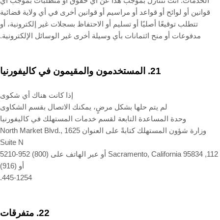
الخدمات. أنت تتنازل بموجب هذا عن أي حقوق أو متطلبات بموجب أي
قوانين أو لوائح أو قواعد أو مراسيم أو قوانين أخرى في أي ولاية قضائية
تتطلب توقيعًا أصليًا أو تسليم أو الاحتفاظ بسجلات غير إلكترونية، أو
مدفوعات أو منح ائتمانات بأي وسيلة أخرى غير الوسائل الإلكترونية.
21.
المستخدمون والمقيمون في كاليفورنيا
إذا كانت هناك أي شكوى
لم يتم حلها بشكل مرضٍ، يمكنك الاتصال بقسم الشكاوى
وحدة المساعدة التابعة لقسم خدمات المستهلك في كاليفورنيا
وزارة شؤون المستهلك كتابةً على العنوان 1625 North Market Blvd.,
Suite N
112, Sacramento, California 95834 أو عبر الهاتف على (800) 952-5210
أو (916)
445-1254.
22.
متفرقات