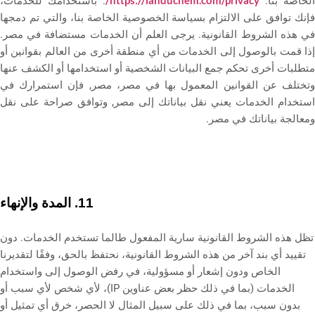
الخاصة بنا:
https://landuchem.com/privacy/
. باستخدامك للخدمات،
فإنك توافق على الالتزام بسياسة الخصوصية الخاصة بنا، والتي تم دمجها
في هذه الشروط القانونية. يرجى العلم أن الخدمات مستضافة في مصر.
إذا قمت بالوصول إلى الخدمات من أي منطقة أخرى من العالم بقوانين أو
متطلبات أخرى تحكم جمع البيانات الشخصية أو استخدامها أو الكشف عنها
تختلف عن القوانين المعمول بها في مصر،
مصر
, فإن استمرارك في
استخدام الخدمات يعني نقل بياناتك إلى
مصر
, وتوافق صراحة على نقل
ومعالجة بياناتك في
مصر
.
المدة والإنهاء
11.
تظل هذه الشروط القانونية سارية المفعول طالما تستخدم الخدمات. دون
تقييد أي بند آخر من هذه الشروط القانونية، نحتفظ بالحق، وفقًا لتقديرنا
الخاص ودون إشعار أو مسؤولية، في رفض الوصول إلى واستخدام
الخدمات (بما في ذلك حظر بعض عناوين IP)، لأي شخص لأي سبب أو
بدون سبب، بما في ذلك على سبيل المثال لا الحصر، خرق أي تمثيل أو