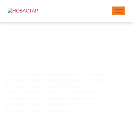
Спонсорство:
підтримка та
партнерство
З почуття соціальної відповідальності LANDU
відповідає на заклик брати участь у наступній
фазі суспільного розвитку, сприяючи
корпоративному спонсорству організацій, що
працюють над просуванням зобов'язань щодо
сталого розвитку, підтримки громади та
загального соціального блага.