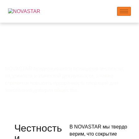
Корпоративная
этика и
прозрачность
NOVASTAR придерживается принципов честности,
надежности и этической деятельности, а также
стремится повысить прозрачность операций для
завоевания доверия общества.
Честность
В NOVASTAR мы твердо
верим, что сокрытие
и