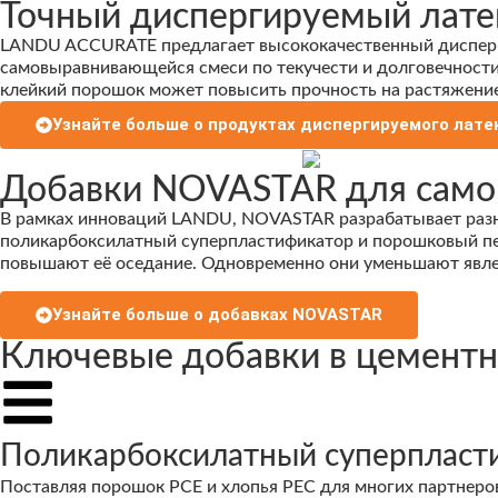
Точный диспергируемый лате
LANDU ACCURATE предлагает высококачественный дисперг
самовыравнивающейся смеси по текучести и долговечности
клейкий порошок может повысить прочность на растяжение 
Узнайте больше о продуктах диспергируемого лате
Добавки NOVASTAR для само
В рамках инноваций LANDU, NOVASTAR разрабатывает раз
поликарбоксилатный суперпластификатор и порошковый пен
повышают её оседание. Одновременно они уменьшают явлен
Узнайте больше о добавках NOVASTAR
Ключевые добавки в цемент
Поликарбоксилатный суперпласт
Поставляя порошок PCE и хлопья PEC для многих партнер