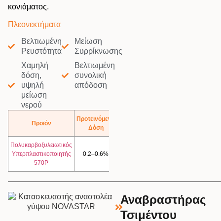
κονιάματος.
Πλεονεκτήματα
Βελτιωμένη
Μείωση
Ρευστότητα
Συρρίκνωσης
Χαμηλή
Βελτιωμένη
δόση,
συνολική
υψηλή
απόδοση
μείωση
νερού
Προτεινόμενη
Προϊόν
Περισσότερα
Δόση
Πολυκαρβοξυλειωτικός
Κατέβασμα
Υπερπλαστικοποιητής
0.2–0.6%
TDS
570P
Αναβραστήρας
Τσιμέντου