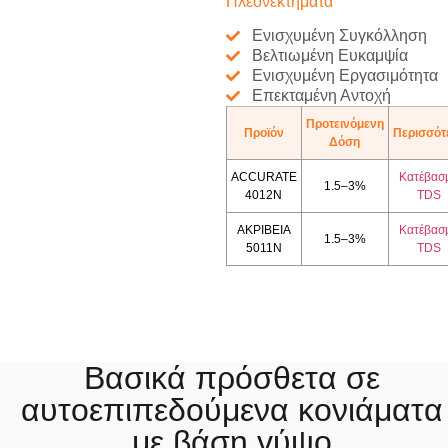
Πλεονεκτήματα
Ενισχυμένη Συγκόλληση
Βελτιωμένη Ευκαμψία
Ενισχυμένη Εργασιμότητα
Επεκταμένη Αντοχή
Προτεινόμενη
Προϊόν
Περισσότ
Δόση
ACCURATE
Κατέβασ
1.5–3%
4012N
TDS
ΑΚΡΙΒΕΙΑ
Κατέβασ
1.5–3%
5011N
TDS
Βασικά πρόσθετα σε
αυτοεπιπεδούμενα κονιάματα
με βάση γύψο