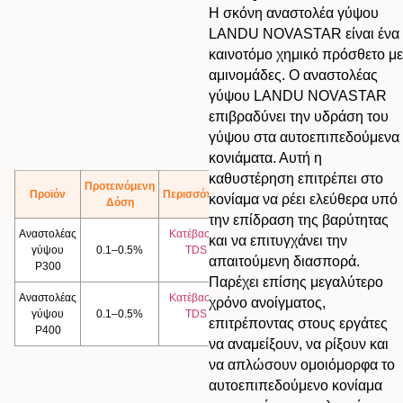
Η σκόνη αναστολέα γύψου
LANDU NOVASTAR είναι ένα
καινοτόμο χημικό πρόσθετο με
αμινομάδες. Ο αναστολέας
γύψου LANDU NOVASTAR
επιβραδύνει την υδράση του
γύψου στα αυτοεπιπεδούμενα
κονιάματα. Αυτή η
καθυστέρηση επιτρέπει στο
Προτεινόμενη
Προϊόν
Περισσότερα
κονίαμα να ρέει ελεύθερα υπό
Δόση
την επίδραση της βαρύτητας
Αναστολέας
Κατέβασμα
και να επιτυγχάνει την
γύψου
0.1–0.5%
TDS
απαιτούμενη διασπορά.
P300
Παρέχει επίσης μεγαλύτερο
Αναστολέας
Κατέβασμα
χρόνο ανοίγματος,
γύψου
0.1–0.5%
TDS
επιτρέποντας στους εργάτες
P400
να αναμείξουν, να ρίξουν και
να απλώσουν ομοιόμορφα το
αυτοεπιπεδούμενο κονίαμα