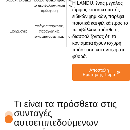
Χαρακτηριστικά
φθορά, φιλικό προς
κενά, χωρίς ρωγμές
Η LANDU, ένας μεγάλος
το περιβάλλον, καλή
και υψηλό επίπεδο
ώριμος κατασκευαστής
πρόσφυση
επιπεδότητας
ειδικών χημικών, παρέχει
Εσωτερική
ποιοτικά και φιλικά προς το
Υπόγεια πάρκινγκ,
επιπεδωτική
περιβάλλον πρόσθετα,
Εφαρμογές
παραγωγικές
δαπέδων όπως
διασφαλίζοντας ότι τα
εγκαταστάσεις, κ.ά.
σπίτια, νοσοκομεία,
σχολεία
κονιάματα έχουν ισχυρή
πρόσφυση και αντοχή στη
φθορά.
Αποστολή
Ερώτησης Τώρα
Τι είναι τα πρόσθετα στις
συνταγές
αυτοεπιπεδούμενων