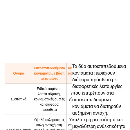
Τα δύο αυτοεπιπεδούμενα
Αυτοεπιπεδούμενα
Αυτοεπιπεδούμενα
κονιάματα περιέχουν
Όνομα
κονιάματα με βάση
κονιάματα με βάση
το τσιμέντο
το γύψο
διάφορα πρόσθετα με
διαφορετικές λειτουργίες,
Ειδικό τσιμέντο,
που επιτρέπουν στα
λεπτά αδρανή,
Υψηλής αντοχής
Συστατικά
κονιαματικές ουσίες
γύψος, αδρανή και
αυτοεπιπεδούμενα
και διάφορα
πρόσθετα
κονιάματα να διατηρούν
πρόσθετα
αυξημένη αντοχή,
καλύτερη ρευστότητα και
Υψηλή σκληρότητα,
Υψηλή αντοχή και
καλή αντοχή στη
σταθερότητα, χωρίς
μεγαλύτερη ανθεκτικότητα.