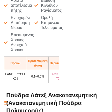
Άριστο
Μείωση
αποτέλεσμα
Κινδύνου
πήξης
Ραγίσματος
Ενισχυμένη
Ομαλή
Διατήρηση
Επιφάνεια
Νερού
Τελειώματος
Επεκταμένος
Χρόνος
Ανοιχτού
Χρόνου
Προτεινόμενη
Προϊόν
Περισσότερα
Δόση
LANDERCOLL
Κατέβασμα
0.1–0.5%
K04
TDS
Πούδρα Λάτεξ Ανακατανεμητική
(Ανακατανεμητική Πούδρα
Πολυμερούς)