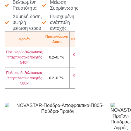
Βελτιωμένη
Μείωση
Ρευστότητα
Συρρίκνωσης
Χαμηλή δόση,
Ενισχυμένη
υψηλή
ανάπτυξη
μείωση νερού
αντοχής
Προτεινόμενη
Προϊόν
Περισσότερα
Δόση
Πολυκαρβοξυλειωτικός
Κατέβασμα
Υπερπλαστικοποιητής
0.2–0.7%
TDS
540P
Πολυκαρβοξυλειωτικός
Κατέβασμα
Υπερπλαστικοποιητής
0.2–0.7%
TDS
580P