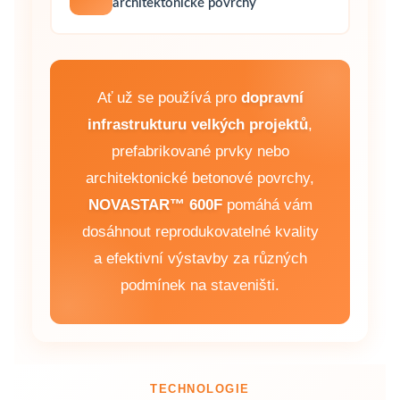
architektonické povrchy
Ať už se používá pro
dopravní
infrastrukturu velkých projektů
,
prefabrikované prvky nebo
architektonické betonové povrchy,
NOVASTAR™ 600F
pomáhá vám
dosáhnout reprodukovatelné kvality
a efektivní výstavby za různých
podmínek na staveništi.
TECHNOLOGIE