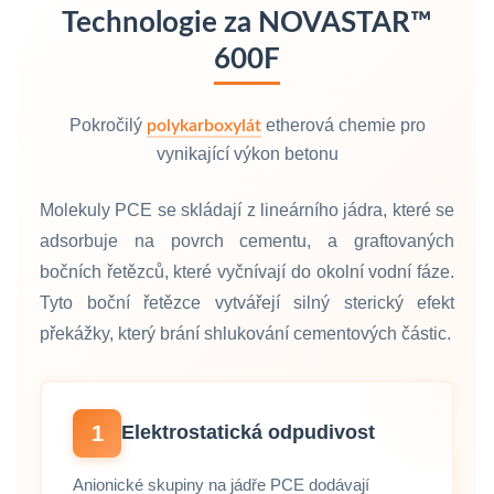
Technologie za
NOVASTAR™
600F
Pokročilý
etherová chemie pro
polykarboxylát
vynikající výkon betonu
Molekuly PCE se skládají z lineárního jádra, které se
adsorbuje na povrch cementu, a graftovaných
bočních řetězců, které vyčnívají do okolní vodní fáze.
Tyto boční řetězce vytvářejí silný sterický efekt
překážky, který brání shlukování cementových částic.
1
Elektrostatická odpudivost
Anionické skupiny na jádře PCE dodávají