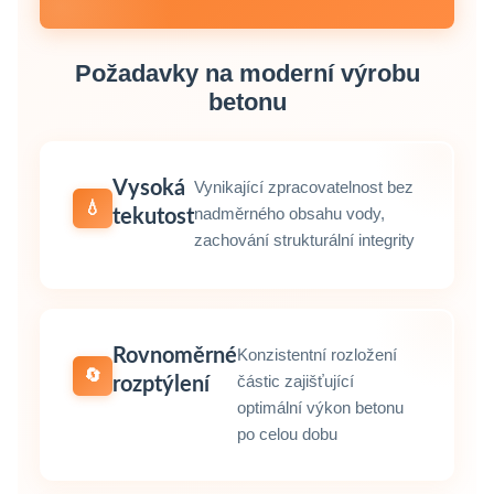
Požadavky na moderní výrobu
betonu
Vysoká
Vynikající zpracovatelnost bez
💧
nadměrného obsahu vody,
tekutost
zachování strukturální integrity
Rovnoměrné
Konzistentní rozložení
🔄
částic zajišťující
rozptýlení
optimální výkon betonu
po celou dobu