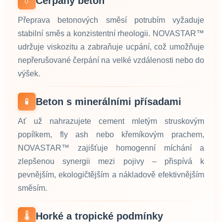
Čerpaný beton
💧
Přeprava betonových směsí potrubím vyžaduje
stabilní směs a konzistentní rheologii. NOVASTAR™
udržuje viskozitu a zabraňuje ucpání, což umožňuje
nepřerušované čerpání na velké vzdálenosti nebo do
výšek.
Beton s minerálními přísadami
🧪
Ať už nahrazujete cement mletým struskovým
popílkem, fly ash nebo křemíkovým prachem,
NOVASTAR™ zajišťuje homogenní míchání a
zlepšenou synergii mezi pojivy – přispívá k
pevnějším, ekologičtějším a nákladově efektivnějším
směsím.
Horké a tropické podmínky
🌡️