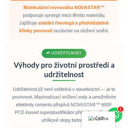
Molekulární rovnováha NOVASTAR™
podporuje synergii mezi těmito materiály,
zajišťuje
stabilní rheologii a předvídatelné
křivky pevnosti
nezávisle na složení směsi.
🌱 UDRŽITELNOST
Výhody pro životní prostředí a
udržitelnost
Udržitelnost již není volitelná v stavebnictví — je to
povinnost. Maximalizací snížení vody a umožněním
efektivity cementu přispívá NOVASTAR™ 600F
2
PCE-based superplastifikátor přímo ke snižování
Čeština
uhlíkové stopy betonu.