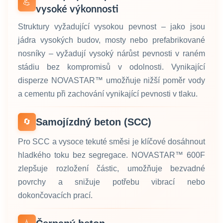
💪
vysoké výkonnosti
Struktury vyžadující vysokou pevnost – jako jsou
jádra vysokých budov, mosty nebo prefabrikované
nosníky – vyžadují vysoký nárůst pevnosti v raném
stádiu bez kompromisů v odolnosti. Vynikající
disperze NOVASTAR™ umožňuje nižší poměr vody
a cementu při zachování vynikající pevnosti v tlaku.
Samojízdný beton (SCC)
🔄
Pro SCC a vysoce tekuté směsi je klíčové dosáhnout
hladkého toku bez segregace. NOVASTAR™ 600F
zlepšuje rozložení částic, umožňuje bezvadné
povrchy a snižuje potřebu vibrací nebo
dokončovacích prací.