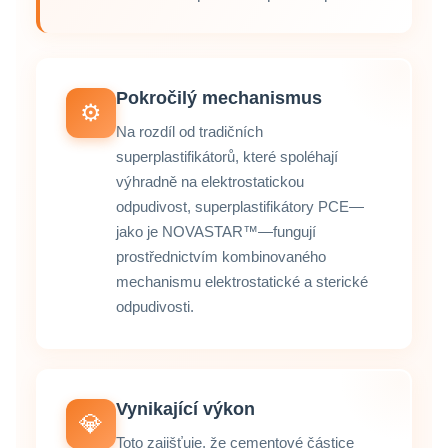
Pokročilý mechanismus
⚙️
Na rozdíl od tradičních
superplastifikátorů, které spoléhají
výhradně na elektrostatickou
odpudivost, superplastifikátory PCE—
jako je NOVASTAR™—fungují
prostřednictvím kombinovaného
mechanismu elektrostatické a sterické
odpudivosti.
Vynikající výkon
💎
Toto zajišťuje, že cementové částice