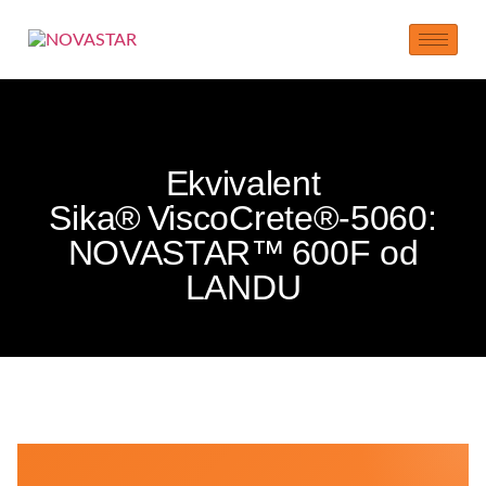
Ekvivalent
Sika® ViscoCrete®‑5060:
NOVASTAR™ 600F od
LANDU