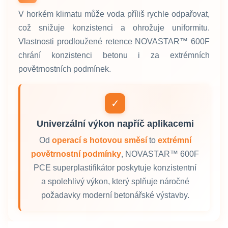
V horkém klimatu může voda příliš rychle odpařovat,
což snižuje konzistenci a ohrožuje uniformitu.
Vlastnosti prodloužené retence NOVASTAR™ 600F
chrání konzistenci betonu i za extrémních
povětrnostních podmínek.
✓
Univerzální výkon napříč aplikacemi
Od
operací s hotovou směsí
to
extrémní
povětrnostní podmínky
, NOVASTAR™ 600F
PCE superplastifikátor poskytuje konzistentní
a spolehlivý výkon, který splňuje náročné
požadavky moderní betonářské výstavby.