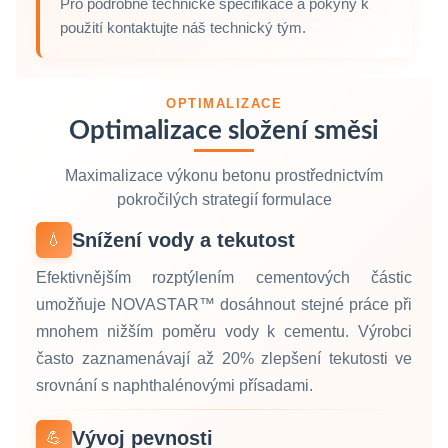
Pro podrobné technické specifikace a pokyny k
použití kontaktujte náš technický tým.
OPTIMALIZACE
Optimalizace složení směsi
Maximalizace výkonu betonu prostřednictvím
pokročilých strategií formulace
Snížení vody a tekutost
💧
Efektivnějším rozptýlením cementových částic
umožňuje NOVASTAR™ dosáhnout stejné práce při
mnohem nižším poměru vody k cementu. Výrobci
často zaznamenávají až 20% zlepšení tekutosti ve
srovnání s naphthalénovými přísadami.
Vývoj pevnosti
💪