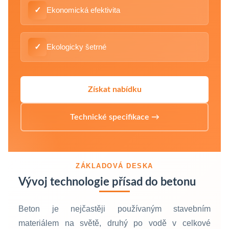
✓
Ekonomická efektivita
✓
Ekologicky šetrné
Získat nabídku
Technické specifikace →
ZÁKLADOVÁ DESKA
Vývoj technologie přísad do betonu
Beton je nejčastěji používaným stavebním
materiálem na světě, druhý po vodě v celkové