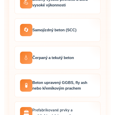
💪
vysoké výkonnosti
🔄
Samojízdný beton (SCC)
💧
Čerpaný a tekutý beton
Beton upravený GGBS, fly ash
🧪
nebo křemíkovým prachem
Prefabrikované prvky a
🏛️