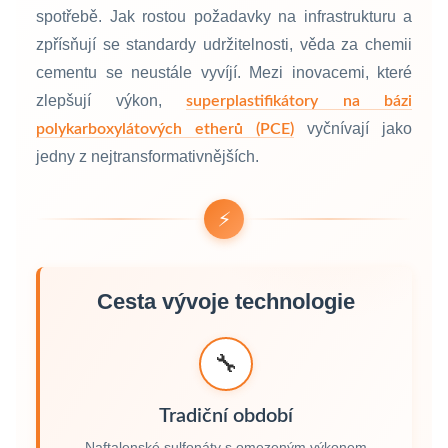
spotřebě. Jak rostou požadavky na infrastrukturu a
zpřísňují se standardy udržitelnosti, věda za chemii
cementu se neustále vyvíjí. Mezi inovacemi, které
zlepšují výkon,
superplastifikátory na bázi
vyčnívají jako
polykarboxylátových etherů (PCE)
jedny z nejtransformativnějších.
⚡
Cesta vývoje technologie
🔧
Tradiční období
Naftalenské sulfonáty s omezeným výkonem