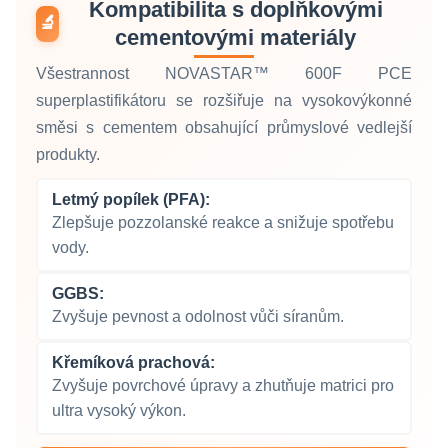
Kompatibilita s doplňkovými
🔬
cementovými materiály
Všestrannost NOVASTAR™ 600F PCE
superplastifikátoru se rozšiřuje na vysokovýkonné
směsi s cementem obsahující průmyslové vedlejší
produkty.
Letmý popílek (PFA):
Zlepšuje pozzolanské reakce a snižuje spotřebu
vody.
GGBS:
Zvyšuje pevnost a odolnost vůči síranům.
Křemíková prachová:
Zvyšuje povrchové úpravy a zhutňuje matrici pro
ultra vysoký výkon.