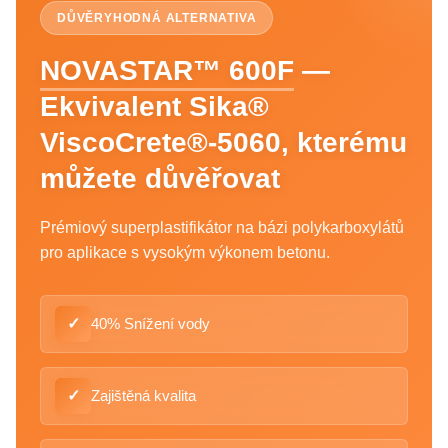
DŮVĚRYHODNÁ ALTERNATIVA
NOVASTAR™ 600F
—
Ekvivalent Sika®
ViscoCrete®-5060, kterému
můžete důvěřovat
Prémiový superplastifikátor na bázi polykarboxylátů
pro aplikace s vysokým výkonem betonu.
✓
40% Snížení vody
✓
Zajištěná kvalita