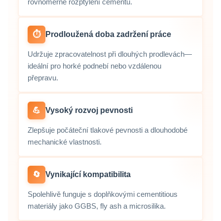
rovnoměrné rozptýlení cementu.
⏱️
Prodloužená doba zadržení práce
Udržuje zpracovatelnost při dlouhých prodlevách—
ideální pro horké podnebí nebo vzdálenou
přepravu.
💪
Vysoký rozvoj pevnosti
Zlepšuje počáteční tlakové pevnosti a dlouhodobé
mechanické vlastnosti.
🔄
Vynikající kompatibilita
Spolehlivě funguje s doplňkovými cementitious
materiály jako GGBS, fly ash a microsilika.