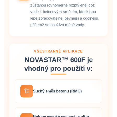
zůstanou rovnoměrně rozptýlené, což
vede k betonovým směsím, které jsou
lépe zpracovatelné, pevnější a odolnější,
přičemž se používá méně vody.
VŠESTRANNÉ APLIKACE
NOVASTAR™ 600F je
vhodný pro použití v:
🏗️
Suchý směs betonu (RMC)
Betony vysoké pevnosti a ultra