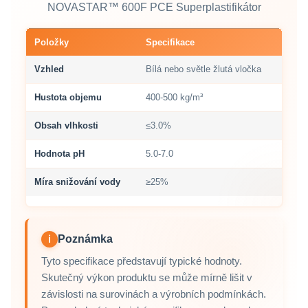
NOVASTAR™ 600F PCE Superplastifikátor
Položky
Specifikace
Vzhled
Bílá nebo světle žlutá vločka
Hustota objemu
400-500 kg/m³
Obsah vlhkosti
≤3.0%
Hodnota pH
5.0-7.0
Míra snižování vody
≥25%
Poznámka
ℹ
Tyto specifikace představují typické hodnoty.
Skutečný výkon produktu se může mírně lišit v
závislosti na surovinách a výrobních podmínkách.