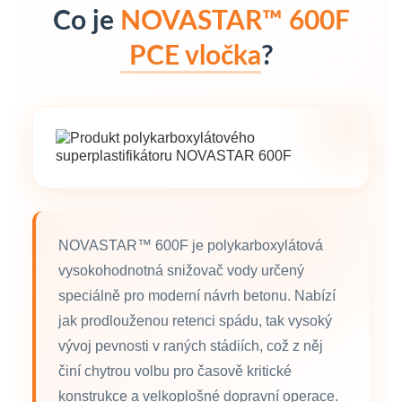
Co je
NOVASTAR™ 600F
PCE vločka
?
NOVASTAR™ 600F je polykarboxylátová
vysokohodnotná snižovač vody určený
speciálně pro moderní návrh betonu. Nabízí
jak prodlouženou retenci spádu, tak vysoký
vývoj pevnosti v raných stádiích, což z něj
činí chytrou volbu pro časově kritické
konstrukce a velkoplošné dopravní operace.