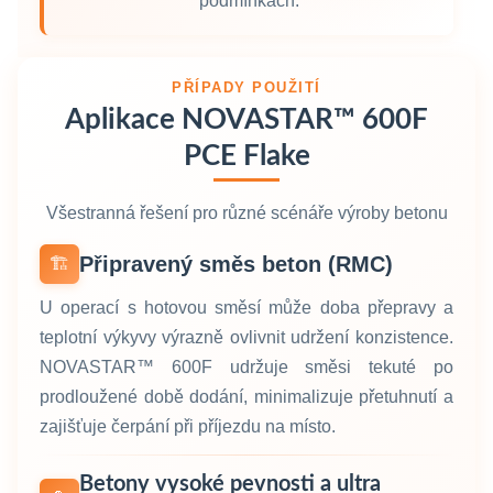
podmínkách.
PŘÍPADY POUŽITÍ
Aplikace NOVASTAR™ 600F
PCE Flake
Všestranná řešení pro různé scénáře výroby betonu
Připravený směs beton (RMC)
🏗️
U operací s hotovou směsí může doba přepravy a
teplotní výkyvy výrazně ovlivnit udržení konzistence.
NOVASTAR™ 600F udržuje směsi tekuté po
prodloužené době dodání, minimalizuje přetuhnutí a
zajišťuje čerpání při příjezdu na místo.
Betony vysoké pevnosti a ultra