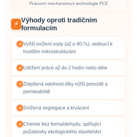
Pracovní mechanismus technologie PCE
Výhody oproti tradičním
⚡
formulacím
Vyšší snížení vody (až o 40-%), vedoucí k
✓
hustším mikrostrukturám
Udržení práce až do 2 hodin nebo déle
✓
Zlepšená odolnost díky nižší porozitě a
✓
permeabilitě
Snížená segregace a krvácení
✓
Chemie bez formaldehydu, splňující
✓
požadavky ekologického stavitelství