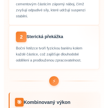
cementovým částicím záporný náboj, čímž
zvyšují odpudivé síly, které udržují suspenzi
stabilní.
2
Sterická překážka
Boční řetězce tvoří fyzickou bariéru kolem
každé částice, což zajišťuje dlouhodobé
oddělení a prodlouženou zpracovatelnost.
⚡
🎯
Kombinovaný výkon