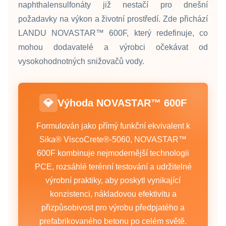
naphthalensulfonáty již nestačí pro dnešní
požadavky na výkon a životní prostředí. Zde přichází
LANDU NOVASTAR™ 600F, který redefinuje, co
mohou dodavatelé a výrobci očekávat od
vysokohodnotných snižovačů vody.
💎
Výhoda NOVASTAR™ 600F
Formulován jako přímý funkční ekvivalent k
Sika® ViscoCrete®‑5060, NOVASTAR™
600F kombinuje nejmodernější technologii
PCE, rozsáhlé terénní testování a udržitelné
výrobní praktiky, aby poskytl vynikající
konzistenci, nákladovou efektivitu a
přizpůsobivost pro výrobu předpjatého a
prefabrikovaného betonu po celém světě.