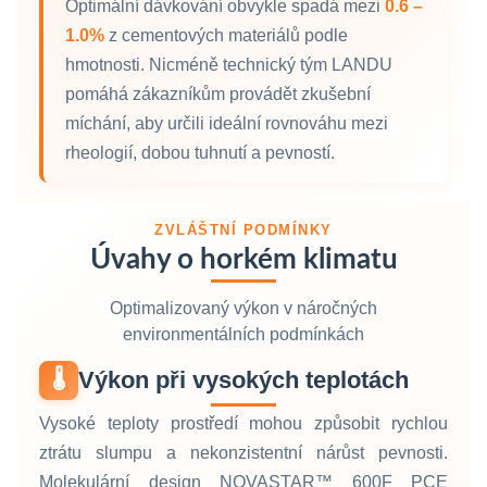
Optimální dávkování obvykle spadá mezi
0.6 –
1.0%
z cementových materiálů podle
hmotnosti. Nicméně technický tým LANDU
pomáhá zákazníkům provádět zkušební
míchání, aby určili ideální rovnováhu mezi
rheologií, dobou tuhnutí a pevností.
ZVLÁŠTNÍ PODMÍNKY
Úvahy o horkém klimatu
Optimalizovaný výkon v náročných
environmentálních podmínkách
Výkon při vysokých teplotách
🌡️
Vysoké teploty prostředí mohou způsobit rychlou
ztrátu slumpu a nekonzistentní nárůst pevnosti.
Molekulární design NOVASTAR™ 600F PCE