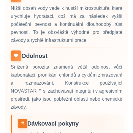
Nižší obsah vody vede k hustší mikrostruktuře, která
urychluje hydrataci, což má za následek vyšší
počáteční pevnost a kontinuální dlouhodobý růst
pevnosti. To je obzvláště výhodné pro předpjaté
závody a rychlé infrastrukturní práce.
Odolnost
🛡️
Snížená porozita znamená větší odolnost vůči
karbonataci, pronikání chloridů a cyklům zmrazování
a rozmrazování. Konstrukce používající
NOVASTAR™ si zachovávají integritu i v agresivním
prostředí, jako jsou pobřežní oblasti nebo chemické
závody.
Dávkovací pokyny
⚗️