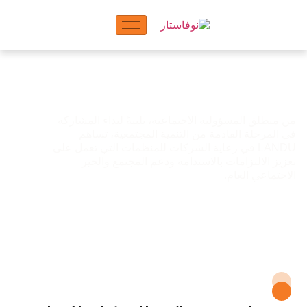
الرعاية: الدعم والشراكة
من منطلق المسؤولية الاجتماعية، تلبيةً لنداء المشاركة
في المرحلة القادمة من التنمية المجتمعية، تساهم
LANDU في رعاية الشركات للمنظمات التي تعمل على
تعزيز الالتزامات بالاستدامة ودعم المجتمع والخير
الاجتماعي العام.