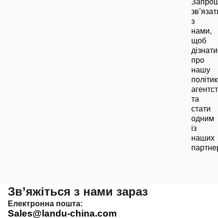
Запро
зв’язат
з
нами,
щоб
дізнати
про
нашу
політик
агентс
та
стати
одним
із
наших
партнер
Зв’яжіться з нами зараз
Електронна пошта:
Sales@landu-china.com