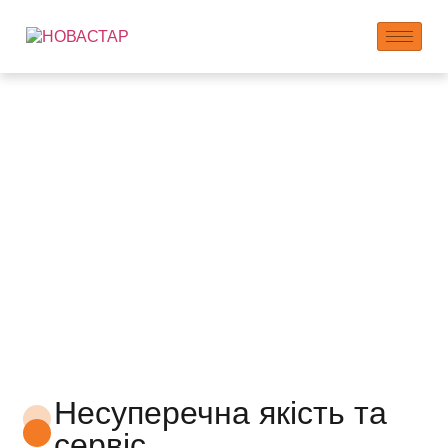
Послуги контрактного
виробництва
Несуперечна якість та
сервіс