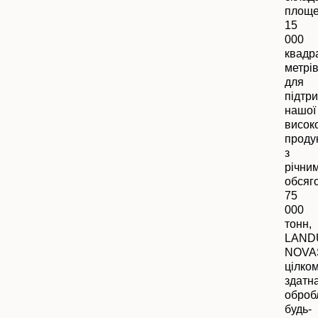
площ
15
000
квадр
метрі
для
підтр
нашої
високо
проду
з
річни
обсяг
75
000
тонн,
LAND
NOVA
цілко
здатн
оброб
будь-