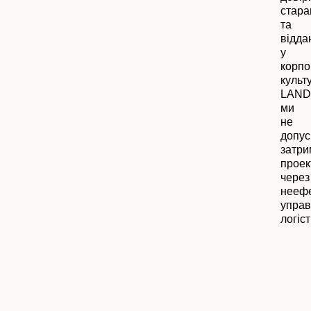
стара
та
відда
у
корпо
культу
LAND
ми
не
допус
затри
проек
через
нееф
управ
логіс