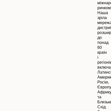
міжнар
ринком
Наша
зріла
мереж
дистриб
розши
до
понад
60
країн
і
регіоні
включ
Латинс
Америк
Росію,
Європу
Африк
та
Близьк
Схід.