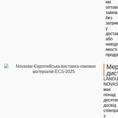
які
оптові
замов
без
затри
у
доста
або
невідп
якості
продук
Мер
дис
LAND
NOVAS
має
понад
десятил
досвід
співпра
з