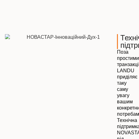
Техні
підт
Поза
простими
транзакці
LANDU
приділяє
таку
саму
увагу
вашим
конкретн
потребам
Технічна
підтримк
NOVAST
від