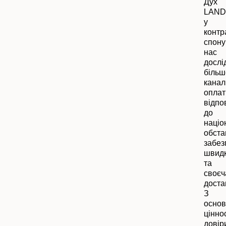
Дух
LAN
у
контр
спону
нас
дослі
більш
канал
оплат
відпо
до
націо
обста
забез
швид
та
своєч
доста
З
осно
цінно
довір