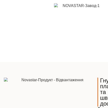
Гну
пл
та
шв
до