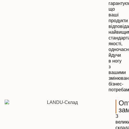
гарантує
що
ваші
продукти
відповід
найвищи
стандарт
якості,
одночасн
йдучи
в ногу
з
вашими
змінюва
бізнес-
потребам
Оп
за
З
велик
склад