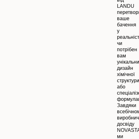
LANDU
перетвор
ваше
бачення
у
реальніст
чи
потрібен
вам
унікальн
дизайн
хімічної
структур
або
спеціалі
формулац
Завдяки
всебічно
виробни
досвіду
NOVAST
ми