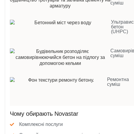
суміш
Ультравис
бетон
(UHPC)
Самовирі
суміш
Ремонтна
суміш
Чому обирають Novastar
Комплексні послуги