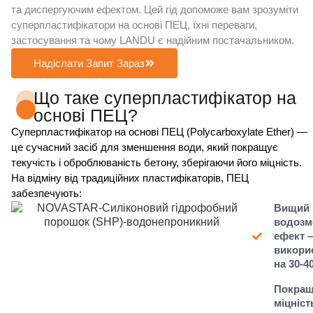
та диспергуючим ефектом. Цей гід допоможе вам зрозуміти
суперпластифікатори на основі ПЕЦ, їхні переваги,
застосування та чому LANDU є надійним постачальником.
Надіслати Запит Зараз
Що таке суперпластифікатор на
основі ПЕЦ?
Суперпластифікатор на основі ПЕЦ (Polycarboxylate Ether) —
це сучасний засіб для зменшення води, який покращує
текучість і оброблюваність бетону, зберігаючи його міцність.
На відміну від традиційних пластифікаторів, ПЕЦ
забезпечують:
Вищий
водозм
ефект 
викори
на 30-4
Покращ
міцніст