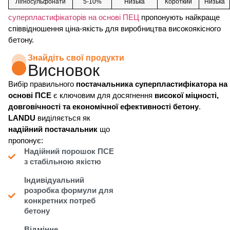
Лігносульфонати
5-10%
Низька
Короткий
Низька
суперпластифікаторів на основі ПЕЦ
пропонують найкраще
співвідношення ціна-якість для виробництва високоякісного
бетону.
Знайдіть свої продукти
Висновок
Вибір правильного
постачальника суперпластифікатора на
основі ПСЕ
є ключовим для досягнення
високої міцності,
довговічності та економічної ефективності бетону
.
LANDU
виділяється як
надійний постачальник
що
пропонує:
Надійний порошок ПСЕ
з стабільною якістю
Індивідуальний
розробка формули для
конкретних потреб
бетону
Відмінне