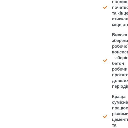
підвищ
початк
та кінц
стиска
міцніст
Висока
збереж
робочо
консист
– збері
бетон
робочи
протяг
довши
періоді
Краща
сумісні
працює
різним
цемент
та