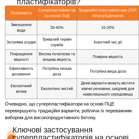
пластифікаторів?
Суперпластифікатор
Традиційні пластифікатори (SNF,
Особливість
на основі ПЦЕ
лігносульфонати)
Зменшення
30-40%
10-20%
води
Тривалий термін
Затримка усадки
Короткий час дії
служби
Покращення
Висока початкова та
Помірна міцність
міцності
кінцева міцність
Ефективність
Потрібна низька
Потрібна вища доза
дозування
доза
Деякі варіанти можуть містити
Екологічний
Екологічно чистий
хімічні речовини, шкідливі для
вплив
навколишнього середовища
Очевидно, що суперпластифікатори на основі ПЦЕ
перевершують традиційні варіанти, роблячи їх переважним
вибором для високопродуктивного бетону.
Ключові застосування
суперпластифікаторів на основі