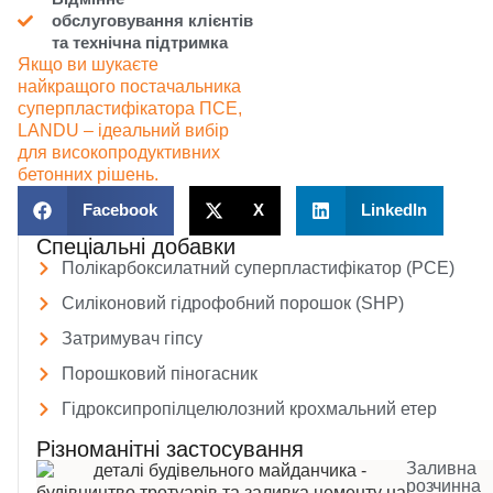
обслуговування клієнтів
та технічна підтримка
Якщо ви шукаєте
найкращого постачальника
суперпластифікатора ПСЕ,
LANDU – ідеальний вибір
для високопродуктивних
бетонних рішень.
Facebook
X
LinkedIn
Спеціальні добавки
Полікарбоксилатний суперпластифікатор (PCE)
Силіконовий гідрофобний порошок (SHP)
Затримувач гіпсу
Порошковий піногасник
Гідроксипропілцелюлозний крохмальний етер
Різноманітні застосування
Заливна
розчинна