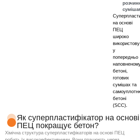
розчин
суміша
Суперпласт
на основі
ПЕЦ
широко
використов
у
попередньо
наповненом
бетоні,
готових
сумішах та
самоуплотн
бетоні
(SCC).
Як суперпластифікатор на основі
ПЕЦ покращує бетон?
Хімічна структура
суперпластифікаторів на основі ПЕЦ
робить їх високоефективними. Вони працюють через