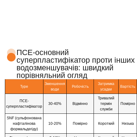
ПСЕ-основний
суперпластифікатор проти інших
водозменшувачів: швидкий
порівняльний огляд
Зменшення
Затримка
Type
Робочість
Вартість
води
усадки
Тривалий
ПСЕ-
30-40%
Відмінно
термін
Помірно
суперпластифікатор
служби
SNF (сульфонована
нафталінова
10-20%
Помірно
Короткий
Низька
формальдегіду)