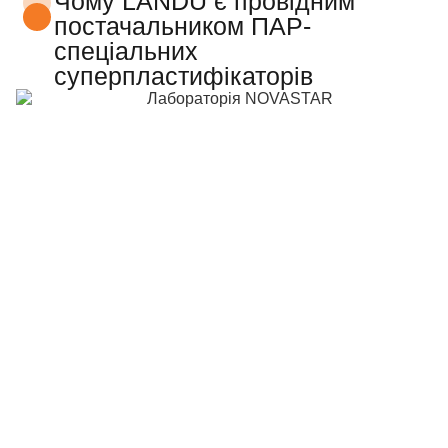
Чому LANDU є провідним
постачальником ПАР-
спеціальних
суперпластифікаторів