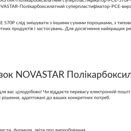
70P слід змішувати з іншими сухими порошками, з типовою 
етних продуктів і застосувань. Для досягнення найкращих р
зок NOVASTAR Полікарбоксил
ля вас цілодобово! Чи віддаєте перевагу електронній пошт
ні рішення, адаптовані до ваших конкретних потреб.
листи, формула, звіти про випробування