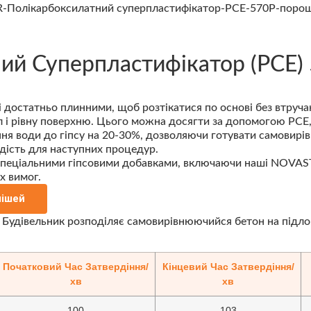
й Суперпластифікатор (PCE) 
 достатньо плинними, щоб розтікатися по основі без втруча
 і рівну поверхню. Цього можна досягти за допомогою PCE, 
я води до гіпсу на 20-30%, дозволяючи готувати самовирів
рдість для наступних процедур.
спеціальними гіпсовими добавками, включаючи наші NOVASTA
х вимог.
мішей
Початковий Час Затвердіння/
Кінцевий Час Затвердіння/
хв
хв
100
103