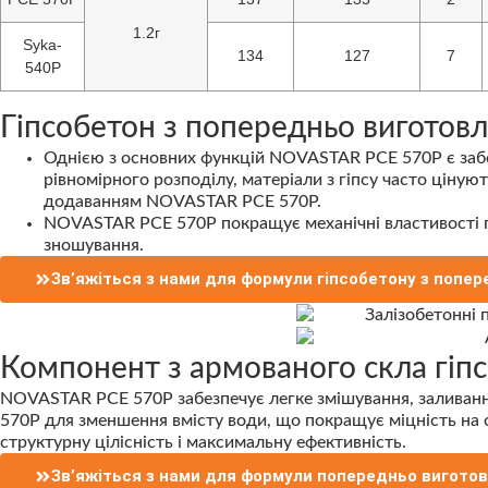
1.2г
Syka-
134
127
7
540P
Гіпсобетон з попередньо виготовл
Однією з основних функцій NOVASTAR PCE 570P є забез
рівномірного розподілу, матеріали з гіпсу часто ціну
додаванням NOVASTAR PCE 570P.
NOVASTAR PCE 570P покращує механічні властивості гі
зношування.
Зв’яжіться з нами для формули гіпсобетону з попер
Компонент з армованого скла гіп
NOVASTAR PCE 570P забезпечує легке змішування, заливан
570P для зменшення вмісту води, що покращує міцність на 
структурну цілісність і максимальну ефективність.
Зв’яжіться з нами для формули попередньо виготов