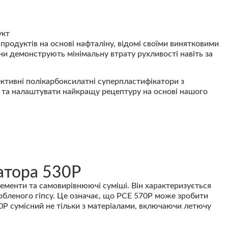
продуктів на основі нафталіну, відомі своїми винятковими
ни демонструють мінімальну втрату рухливості навіть за
тивні полікарбоксилатні суперпластифікатори з
су та налаштувати найкращу рецептуру на основі нашого
атора 530P
ементи та самовирівнюючі суміші. Він характеризується
бленого гіпсу. Це означає, що PCE 570P може зробити
0P сумісний не тільки з матеріалами, включаючи летючу