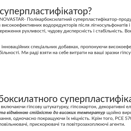
суперпластифікатор?
 високоефективних водоредукторів після лігносульфонатів і 
еження рухливості, чудову дисперсність і стабільність. Во
інноваційних спеціальних добавках, пропонуючи високоефек
ільності. Ми раді взяти на себе витрати на ваші зразки гіп
оксилатного суперпластифік
включаючи гіпсову штукатурку, гіпсокартон, декоративні ел
та відмінною стійкістю до високих температур
щойно виро
ання, одночасно покращуючи їх міцність. Крім того, PCE 57
сповільнювачі, прискорювачі та повітрозахоплюючі агенти.