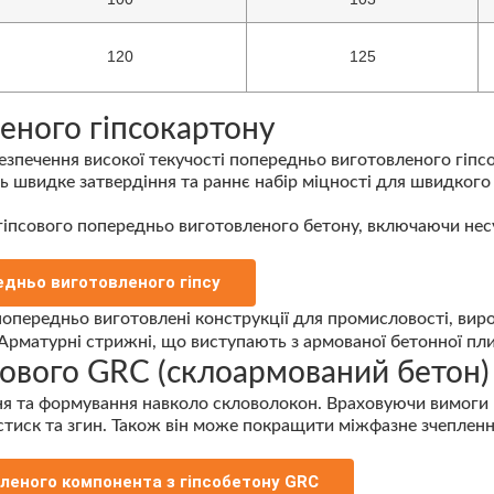
120
125
еного гіпсокартону
печення високої текучості попередньо виготовленого гіпсо
ють швидке затвердіння та раннє набір міцності для швидког
псового попередньо виготовленого бетону, включаючи несучу
едньо виготовленого гіпсу
сового GRC (склоармований бетон
ня та формування навколо скловолокон. Враховуючи вимог
стиск та згин. Також він може покращити міжфазне зчеплен
леного компонента з гіпсобетону GRC