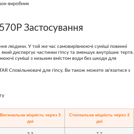
570P Застосування
ння людини. У той же час самовирівнюючі суміші повинні
який диспергує частинки гіпсу та зменшує внутрішнє тертя.
нюючі суміші з низьким вмістом води без шкоди для
R Сповільнювачі для гіпсу. Ви також можете зв'язатися з
Вигинальна міцність через 3
Стискальна міцність через 3
дні
дні
3.3
7.7