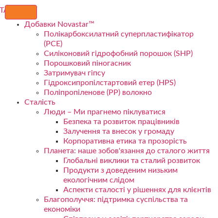
Добавки Novastar™
Полікарбоксилатний суперпластифікатор
(PCE)
Силіконовий гідрофобний порошок (SHP)
Порошковий піногасник
Затримувач гіпсу
Гідроксипропілстартовий етер (HPS)
Поліпропіленове (PP) волокно
Сталість
Люди – Ми прагнемо піклуватися
Безпека та розвиток працівників
Залучення та внесок у громаду
Корпоративна етика та прозорість
Планета: наше зобов'язання до сталого життя
Глобальні виклики та сталий розвиток
Продукти з доведеним низьким
екологічним слідом
Аспекти сталості у рішеннях для клієнтів
Благополуччя: підтримка суспільства та
економіки