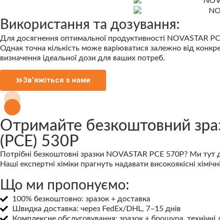
Використання та дозування:
Для досягнення оптимальної продуктивності NOVASTAR PCE 5
Однак точна кількість може варіюватися залежно від конкр
визначення ідеальної дози для ваших потреб.
Зв’яжіться з нами
Отримайте безкоштовний зра
(PCE) 530P
Потрібні безкоштовні зразки NOVASTAR PCE 570P? Ми тут д
Наші експертні хіміки прагнуть надавати високоякісні хіміч
Що ми пропонуємо:
100% безкоштовно: зразок + доставка
Швидка доставка: через FedEx/DHL, 7–15 днів
Комплексне обслуговування: зразок + брошура, технічні 