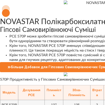
NOVASTAR Полікарбоксилатни
Гіпсові Самовирівнюючі Суміші
PCE 570P може зробити гіпсові самовирівнюючі суміші
бути однорідними та створювати рівномірний розподіл
Крім того, NOVASTAR PCE 570P зменшує співвідношенн
плинності. Це також покращує міцність на стиск і тве
Крім того, NOVASTAR PCE 570P повністю сумісний зі 
нами для гнучких рецептур, адаптованих до конкретни
Більше Добавок для Гіпсових Самовирівнюючих Су
570P Продуктивність у Гіпсових Самовирівнюючих Сумішах
Дозування
Плинніст
30хв-
Втрат
Модель
PCE
ь
Плинність
а
PCE 570P
137
135
2