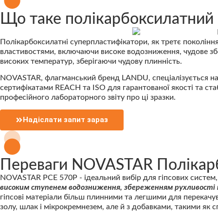
Що таке полікарбоксилатний 
Полікарбоксилатні суперпластифікатори, як третє покоління
властивостями, включаючи високе водозниження, чудове збер
високих температур, зберігаючи чудову плинність.
NOVASTAR, флагманський бренд LANDU, спеціалізується на 
сертифікатами REACH та ISO для гарантованої якості та стаб
професійного лабораторного звіту про ці зразки.
Надіслати запит зараз
Переваги NOVASTAR Полікарб
NOVASTAR PCE 570P - ідеальний вибір для гіпсових систем, 
високим ступенем водозниження, збереженням рухливості 
гіпсові матеріали більш плинними та легшими для перекачув
золу, шлак і мікрокремнезем, але й з добавками, такими як 