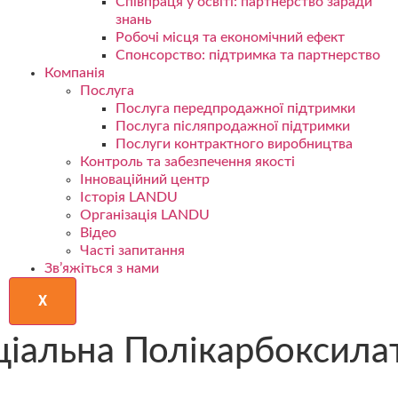
Співпраця у освіті: партнерство заради
знань
Робочі місця та економічний ефект
Спонсорство: підтримка та партнерство
Компанія
Послуга
Послуга передпродажної підтримки
Послуга післяпродажної підтримки
Послуги контрактного виробництва
Контроль та забезпечення якості
Інноваційний центр
Історія LANDU
Організація LANDU
Відео
Часті запитання
Зв’яжіться з нами
X
іальна Полікарбоксила