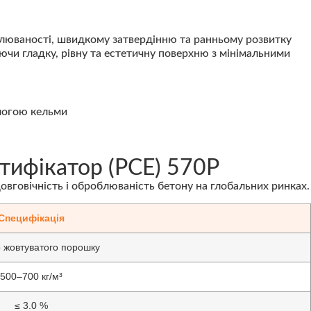
люваності, швидкому затвердінню та ранньому розвитку
ючи гладку, рівну та естетичну поверхню з мінімальними
ифікатор (PCE) 570P
вговічність і оброблюваність бетону на глобальних ринках.
Специфікація
о жовтуватого порошку
500–700 кг/м³
≤ 3.0 %