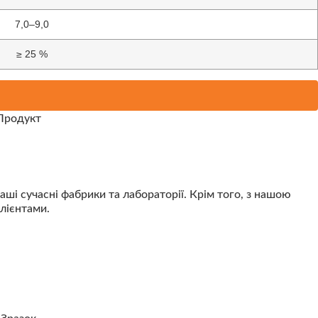
7,0–9,0
≥ 25 %
ші сучасні фабрики та лабораторії. Крім того, з нашою
клієнтами.