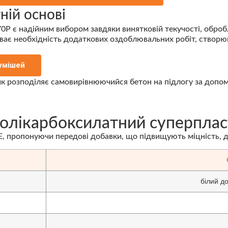
ній основі
 є надійним вибором завдяки винятковій текучості, оброб
уває необхідність додаткових оздоблювальних робіт, створю
умішей
лікарбоксилатний суперпласт
 пропонуючи передові добавки, що підвищують міцність, до
білий д