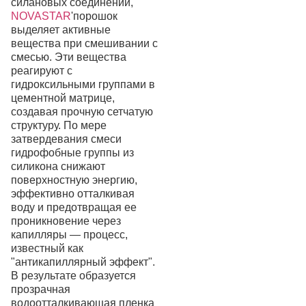
силановых соединений,
NOVASTAR
'порошок
выделяет активные
вещества при смешивании с
смесью. Эти вещества
реагируют с
гидроксильными группами в
цементной матрице,
создавая прочную сетчатую
структуру. По мере
затвердевания смеси
гидрофобные группы из
силикона снижают
поверхностную энергию,
эффективно отталкивая
воду и предотвращая ее
проникновение через
капилляры — процесс,
известный как
"антикапиллярный эффект".
В результате образуется
прозрачная
водоотталкивающая пленка