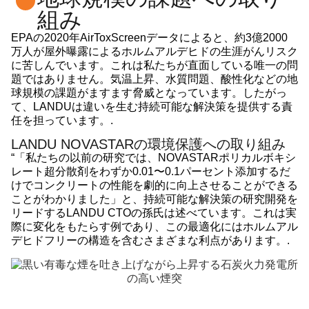
組み
EPAの2020年AirToxScreenデータによると、約3億2000
万人が屋外曝露によるホルムアルデヒドの生涯がんリスク
に苦しんでいます。これは私たちが直面している唯一の問
題ではありません。気温上昇、水質問題、酸性化などの地
球規模の課題がますます脅威となっています。したがっ
て、LANDUは違いを生む持続可能な解決策を提供する責
任を担っています。.
LANDU NOVASTARの環境保護への取り組み
“「私たちの以前の研究では、NOVASTARポリカルボキシ
レート超分散剤をわずか0.01〜0.1パーセント添加するだ
けでコンクリートの性能を劇的に向上させることができる
ことがわかりました」と、持続可能な解決策の研究開発を
リードするLANDU CTOの孫氏は述べています。これは実
際に変化をもたらす例であり、この最適化にはホルムアル
デヒドフリーの構造を含むさまざまな利点があります。.