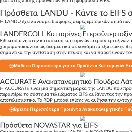
βέλτιστης λύσης πρόσθετων για τη φόρμουλα EIFS.
Πρόσθετα LANDU - Κάντε το EIFS σ
Η LANDU έχει λανσάρει διάφορες σειρές εμπορικών σημάτων 
LANDERCOLL Κυτταρίνες Ετεροϋπερτοξίνε
Ειδικευόμενη στην κατασκευή κυτταρινών ετεροϋπερτοξίνων
χρησιμοποιούνται ως δεσμευτικά σε κονιάματα εξωτερικής θ
σημαντικά την αντίσταση στην πτώση και να παρατείνουν τον
Μάθετε Περισσότερα για τα Προϊόντα Κυτταρινών Ε
ACCURATE Ανακατανεμητικό Πούδρα Λάτε
Η ACCURATE είναι μια σημαντική μάρκα της LANDU που προ
περαιτέρω το σύστημα τελειώματος EIFS αυξάνοντας την πρόσ
αποτελεσματικό. Το RDP μπορεί επίσης να αυξήσει την αντοχ
Βρείτε Περισσότερα Προϊόντα Ανακατανεμητικής Πο
Πρόσθετα NOVASTAR για EIFS
Ως μια ιστορική καινοτομία της LANDU, η NOVASTAR αναπτύ