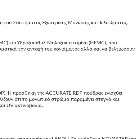
ση του Συστήματος Εξωτερικής Μόνωσης και Τελειώματος.
MC) και Υδροξυαιθυλ Μηλοξυκυτταρίνη (HEMC), που
ματικά την αντοχή του κονιάματος αλλά και να βελτιώσουν
DP). Η προσθήκη της ACCURATE RDP πούδρας ενισχύει
λίζουν ότι το μονωτικό στρώμα παραμένει στεγνό και
αι UV ακτινοβολία.
ις αγορές εφαρμογής της LANDU. Τα πρόσθετα NOVASTAR για