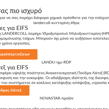
ας πιο ισχυρό
για να σας παρέχει διάφορα χημικά πρόσθετα για την ενίσχυ
ς για EIFS
, η LANDERCOLL παρέχει Υδροξυπροπυλ Μηλοξυκυτταρίνη (HP
ερμομόνωσης τοίχων. Μπορούν όχι μόνο να αυξήσουν αποτελεσ
 χρόνο εργασίας.
τεροϋπερτοξίνων
ξ για EIFS
σφέρει υψηλής ποιότητας Ανακατανεμητική Πούδρα Λάτεξ (R
φυση και την ευκαμψία. Οι αδιάβροχες ιδιότητές της διασφα
ή του συστήματος σε κύκλους κατάψυξης-απόψυξης, υγρασία κ
ύδρας Λάτεξ
σσει περισσότερα είδη χημικών προσθέτων, επεκτείνοντας τ