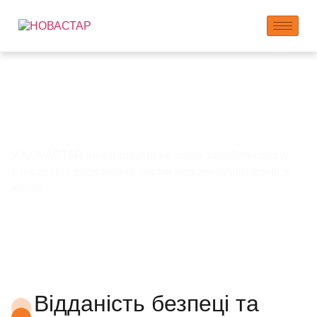
Безпека та розвиток
працівників
У NOVASTAR ви отримуєте не лише заробітну плату,
а й кар'єрні досягнення, якими можете пишатися все
життя.
Відданість безпеці та