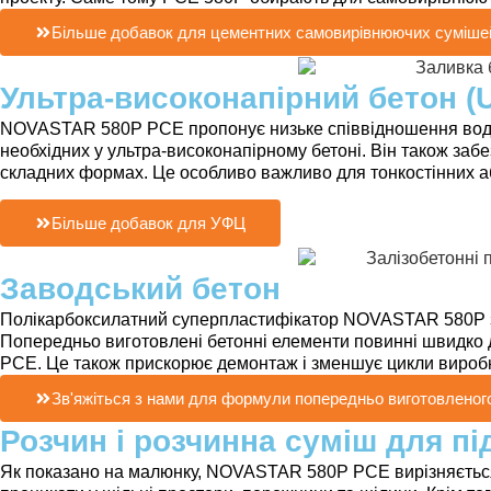
Більше добавок для цементних самовирівнюючих суміше
Ультра-високонапірний бетон (
NOVASTAR 580P PCE пропонує низьке співвідношення води до
необхідних у ультра-високонапірному бетоні. Він також заб
складних формах. Це особливо важливо для тонкостінних аб
Більше добавок для УФЦ
Заводський бетон
Полікарбоксилатний суперпластифікатор NOVASTAR 580P за
Попередньо виготовлені бетонні елементи повинні швидко 
PCE. Це також прискорює демонтаж і зменшує цикли вироб
Зв'яжіться з нами для формули попередньо виготовленог
Розчин і розчинна суміш для пі
Як показано на малюнку, NOVASTAR 580P PCE вирізняється у 