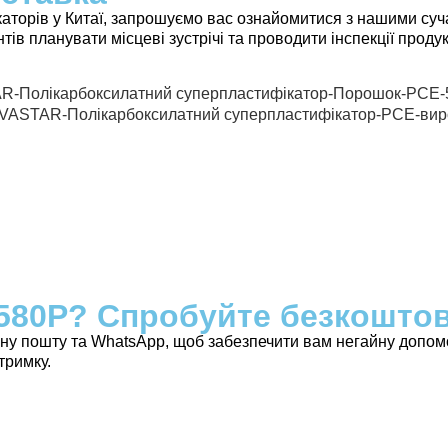
торів у Китаї, запрошуємо вас ознайомитися з нашими су
нтів планувати місцеві зустрічі та проводити інспекції прод
80P? Спробуйте безкоштовн
 пошту та WhatsApp, щоб забезпечити вам негайну допомогу
тримку.