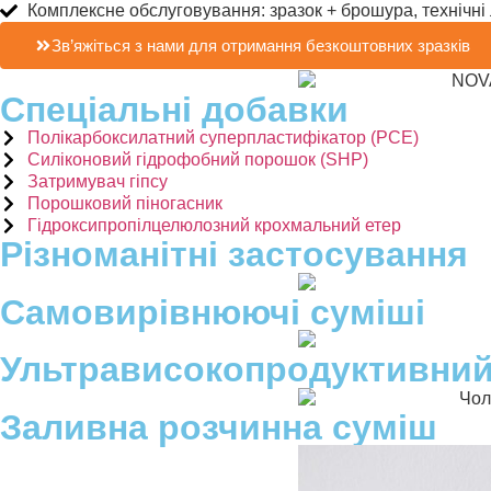
Комплексне обслуговування: зразок + брошура, технічні
Зв’яжіться з нами для отримання безкоштовних зразків
Спеціальні добавки
Полікарбоксилатний суперпластифікатор (PCE)
Силіконовий гідрофобний порошок (SHP)
Затримувач гіпсу
Порошковий піногасник
Гідроксипропілцелюлозний крохмальний етер
Різноманітні застосування
Самовирівнюючі суміші
Ультрависокопродуктивний
Заливна розчинна суміш