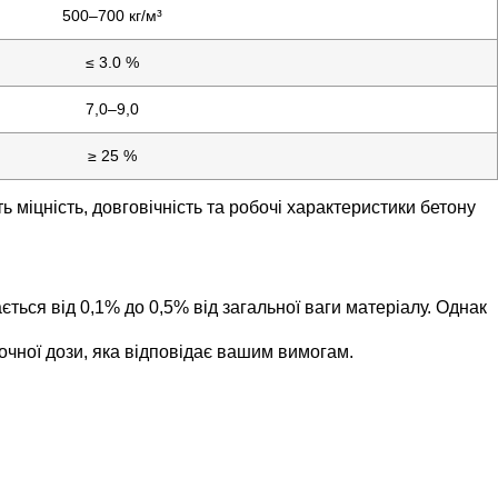
500–700 кг/м³
≤ 3.0 %
7,0–9,0
≥ 25 %
іцність, довговічність та робочі характеристики бетону
я від 0,1% до 0,5% від загальної ваги матеріалу. Однак
чної дози, яка відповідає вашим вимогам.