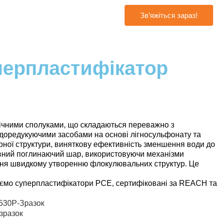
Зв’яжіться зараз!
перпластифікатор
нічними сполуками, що складаються переважно з
одоредукуючими засобами на основі лігносульфонату та
ної структури, виняткову ефективність зменшення води до
ктивний поглинаючий шар, використовуючи механізми
ання швидкому утворенню флокулювальних структур. Це
аємо суперпластифікатори PCE, сертифіковані за REACH та