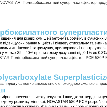
рбоксилатного суперпласти
ення для різних сумішей бетону та розчину в сучасних бу
о підвищуючи ранню міцність і кінцеву стискальну та вигина
, такими як гіпсовий затримувач, прискорювач і повітроут
 у межах 35 – 40% при низькому дозуванні від 0.1% до 0.3%
carboxylate Superplasticiz
ші
рне нанесення, високу текучість і швидке затвердіння це
 швидкому розвитку міцності, NOVASTAR 580P PCE розробл
х проектів у складах, фабриках та інших промислових об'є