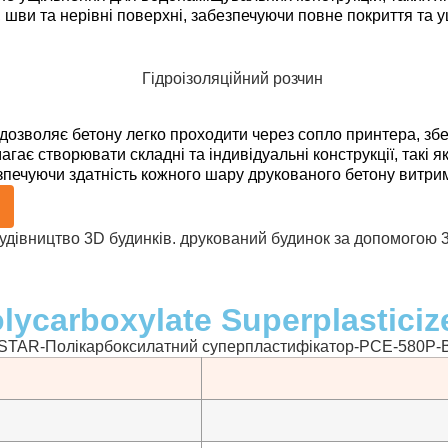
шви та нерівні поверхні, забезпечуючи повне покриття та 
воляє бетону легко проходити через сопло принтера, збері
ає створювати складні та індивідуальні конструкції, такі я
зпечуючи здатність кожного шару друкованого бетону витри
carboxylate Superplasticiz