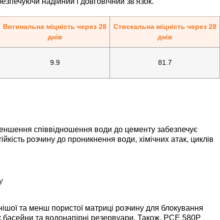
безпечуючи надійний і довговічний зв'язок.
Вигинальна міцність через 28
Стискальна міцність через 28
днів
днів
9.9
81.7
еншення співвідношення води до цементу забезпечує
кість розчину до проникнення води, хімічних атак, циклів
ішої та менш пористої матриці розчину для блокування
к басейни та водонапірні резервуари. Також, PCE 580P