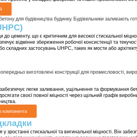
й
UHPC)
 цементу, що є критичним для високої стискальної міцност
езпечує відмінне збереження робочої консистенції та текучо
о складних застосувань UHPC, таких як мости або архітект
безпечує легке заливання, ущільнення та формування бет
досягати своєї повної міцності через щільний графік вир
ництва.
о компонента
дкладки
зростанні стискальної та вигинальної міцності. Він забезп