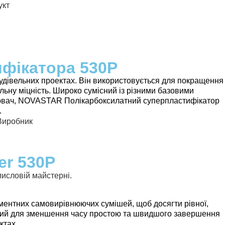
фікатора 530P
дівельних проектах. Він використовується для покращення
льну міцність. Широко сумісний із різними базовими
ворювач, NOVASTAR Полікарбоксилатний суперпластифікатор
.
er 530P
ментних самовирівнюючих сумішей, щоб досягти рівної,
ений для зменшення часу простою та швидшого завершення
ктах.