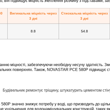
о, він підвищує міцність зчеплення розчину з підставами, за
30
Вигинальна міцність через
Стискальна міцність через
3 дні
3 дні
8.8
54.8
ю міцності, забезпечуючи необхідну несучу здатність. Зм
кальних поверхнях. Також, NOVASTAR PCE 580P підвищує стій
0P значно знижує потребу у воді, що призводить до щільн
не ущільнення для водонаміщувальних конструкцій, таких я