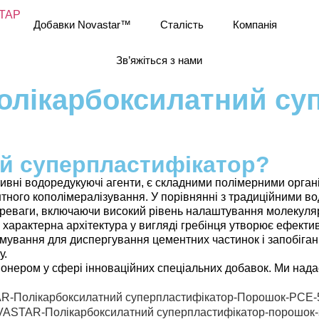
Добавки Novastar™
Сталість
Компанія
Зв’яжіться з нами
лікарбоксилатний су
ий суперпластифікатор?
ивні водоредукуючі агенти, є складними полімерними орга
тного кополімералізування. У порівнянні з традиційними в
реваги, включаючи високий рівень налаштування молекуляр
хня характерна архітектура у вигляді гребінця утворює ефе
ьмування для диспергування цементних частинок і запобіг
у.
онером у сфері інноваційних спеціальних добавок. Ми над