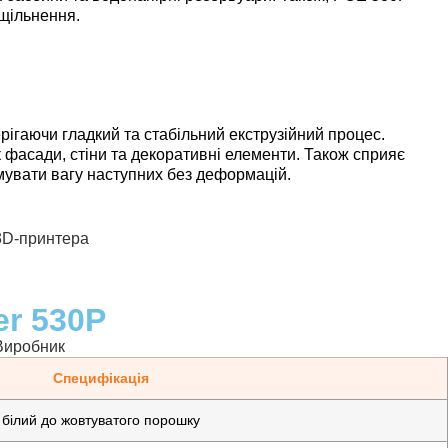
ущільнення.
гаючи гладкий та стабільний екструзійний процес.
к фасади, стіни та декоративні елементи. Також сприяє
мувати вагу наступних без деформацій.
er 530P
Специфікація
білий до жовтуватого порошку