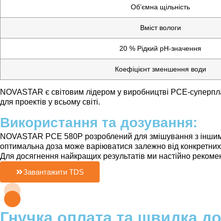
Об’ємна щільність
Вміст вологи
20 % Рідкий pH-значення
Коефіцієнт зменшення води
NOVASTAR є світовим лідером у виробництві PCE-суперпласт
для проектів у всьому світі.
Використання та дозування:
NOVASTAR PCE 580P розроблений для змішування з іншими с
оптимальна доза може варіюватися залежно від конкретних 
Для досягнення найкращих результатів ми настійно рекомен
Завантажити TDS
Гнучка оплата та швидка д