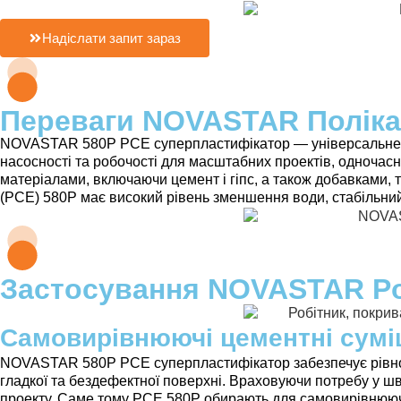
Надіслати запит зараз
Переваги NOVASTAR Поліка
NOVASTAR 580P PCE суперпластифікатор — універсальне ріш
насосності та робочості для масштабних проектів, одночасн
матеріалами, включаючи цемент і гіпс, а також добавками
(PCE) 580P має високий рівень зменшення води, стабільний
Застосування NOVASTAR Poly
Самовирівнюючі цементні сумі
NOVASTAR 580P PCE суперпластифікатор забезпечує рівномі
гладкої та бездефектної поверхні. Враховуючи потребу у
проекту. Саме тому PCE 580P обирають для самовирівнюючи