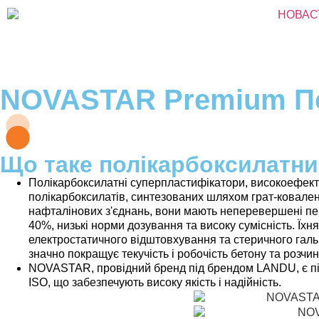
NOVASTAR Premium По
Що таке полікарбоксилатн
Полікарбоксилатні суперпластифікатори, високоефект
полікарбоксилатів, синтезованих шляхом грат-ковален
нафталінових з'єднань, вони мають неперевершені пе
40%, низькі норми дозування та високу сумісність. Ї
електростатичного відштовхування та стеричного гал
значно покращує текучість і робочість бетону та розчин
NOVASTAR, провідний бренд під брендом LANDU, є пі
ISO, що забезпечують високу якість і надійність.