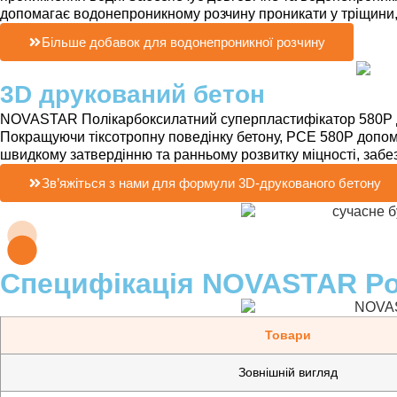
допомагає водонепроникному розчину проникати у тріщини, 
Більше добавок для водонепроникної розчину
3D друкований бетон
NOVASTAR Полікарбоксилатний суперпластифікатор 580P доз
Покращуючи тіксотропну поведінку бетону, PCE 580P допомаг
швидкому затвердінню та ранньому розвитку міцності, забе
Зв’яжіться з нами для формули 3D-друкованого бетону
Специфікація NOVASTAR Poly
Товари
Зовнішній вигляд