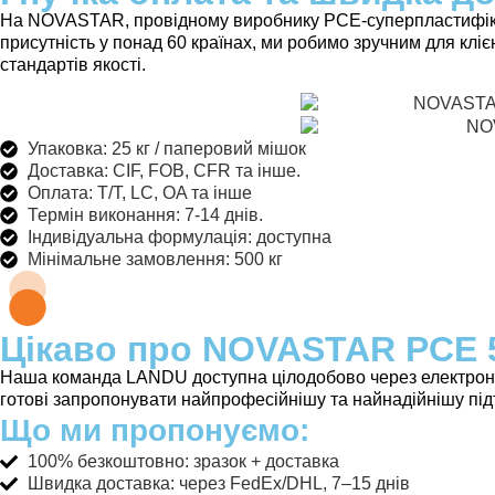
На NOVASTAR, провідному виробнику PCE-суперпластифіка
присутність у понад 60 країнах, ми робимо зручним для кліє
стандартів якості.
Упаковка: 25 кг / паперовий мішок
Доставка: CIF, FOB, CFR та інше.
Оплата: T/T, LC, OA та інше
Термін виконання: 7-14 днів.
Індивідуальна формулація: доступна
Мінімальне замовлення: 500 кг
Цікаво про NOVASTAR PCE 5
Наша команда LANDU доступна цілодобово через електронну
готові запропонувати найпрофесійнішу та найнадійнішу під
Що ми пропонуємо:
100% безкоштовно: зразок + доставка
Швидка доставка: через FedEx/DHL, 7–15 днів