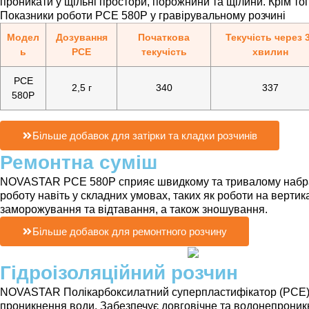
проникати у щільні простори, порожнини та щілини. Крім тог
Показники роботи PCE 580P у гравірувальному розчині
Модел
Дозування
Початкова
Текучість через 
ь
PCE
текучість
хвилин
PCE
2,5 г
340
337
580P
Більше добавок для затірки та кладки розчинів
Ремонтна суміш
NOVASTAR PCE 580P сприяє швидкому та тривалому набранн
роботу навіть у складних умовах, таких як роботи на верти
заморожування та відтавання, а також зношування.
Більше добавок для ремонтного розчину
Гідроізоляційний розчин
NOVASTAR Полікарбоксилатний суперпластифікатор (PCE) 58
проникнення води. Забезпечує довговічне та водонепроник