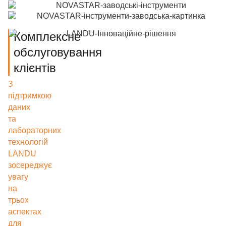
Комплексне
обслуговування
клієнтів
З
підтримкою
даних
та
лабораторних
технологій
LANDU
зосереджує
увагу
на
трьох
аспектах
для