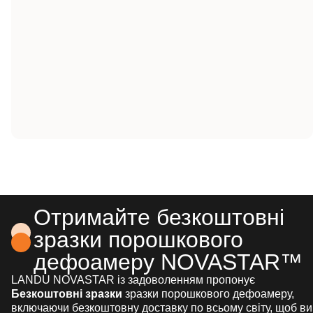
Отримайте безкоштовні
зразки порошкового
дефоамеру NOVASTAR™
LANDU NOVASTAR із задоволенням пропонує
Безкоштовні зразки
зразки порошкового дефоамеру,
включаючи безкоштовну доставку по всьому світу, щоб ви