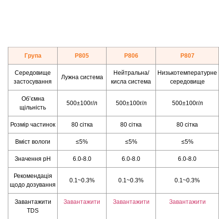
Група
P805
P806
P807
Середовище
Нейтральна/
Низькотемпературне
Лужна система
застосування
кисла система
середовище
Об’ємна
500±100г/л
500±100г/л
500±100г/л
щільність
Розмір частинок
80 сітка
80 сітка
80 сітка
Вміст вологи
≤5%
≤5%
≤5%
Значення pH
6.0-8.0
6.0-8.0
6.0-8.0
Рекомендація
0.1~0.3%
0.1~0.3%
0.1~0.3%
щодо дозування
Завантажити
Завантажити
Завантажити
Завантажити
TDS