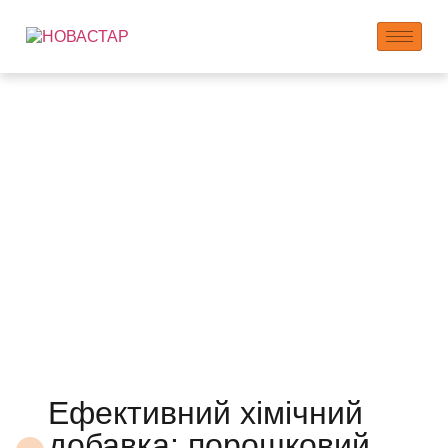
Виробник
порошкових
дефоамерів
Ефективний хімічний
добавка: порошковий