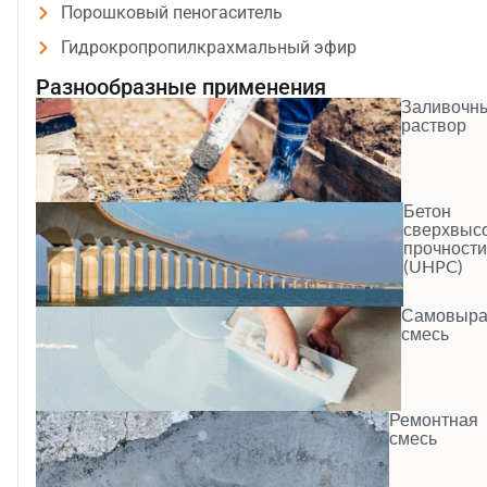
Порошковый пеногаситель
Гидрокропропилкрахмальный эфир
Разнообразные применения
Заливочн
раствор
Бетон
сверхвыс
прочност
(UHPC)
Самовыра
смесь
Ремонтная
смесь