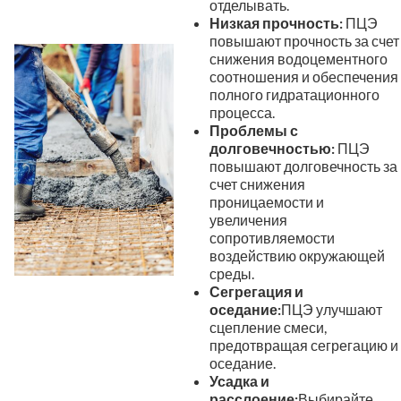
отделывать.
Низкая прочность:
ПЦЭ
повышают прочность за счет
снижения водоцементного
соотношения и обеспечения
полного гидратационного
процесса.
Проблемы с
долговечностью:
ПЦЭ
повышают долговечность за
счет снижения
проницаемости и
увеличения
сопротивляемости
воздействию окружающей
среды.
Сегрегация и
оседание:
ПЦЭ улучшают
сцепление смеси,
предотвращая сегрегацию и
оседание.
Усадка и
расслоение:
Выбирайте