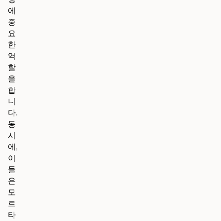
에
중
요
한
역
할
을
합
니
다.
동
시
에,
이
들
은
모
르
타