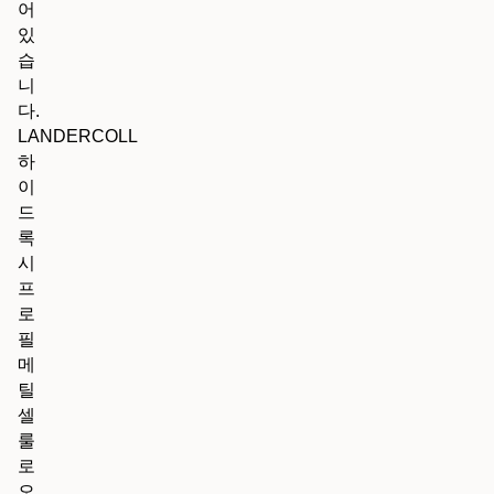
어
있
습
니
다.
LANDERCOLL
하
이
드
록
시
프
로
필
메
틸
셀
룰
로
오