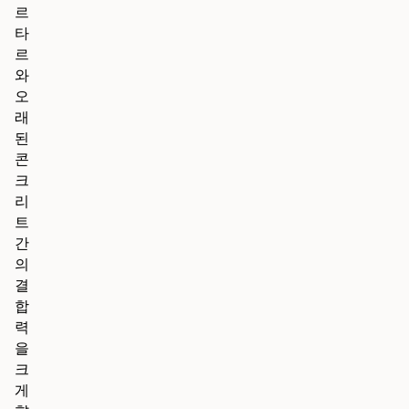
르
타
르
와
오
래
된
콘
크
리
트
간
의
결
합
력
을
크
게