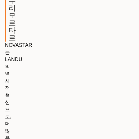
수
리
모
르
타
르
NOVASTAR
는
LANDU
의
역
사
적
혁
신
으
로,
더
많
은