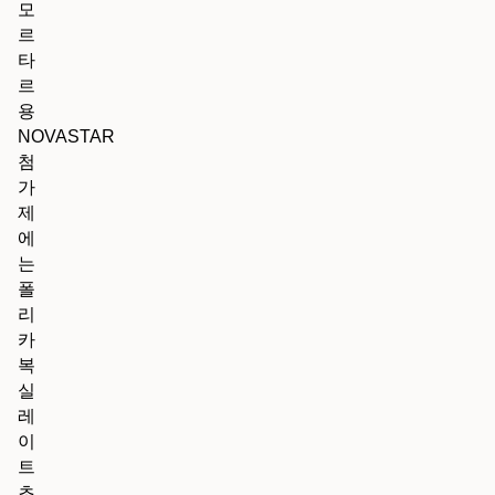
모
르
타
르
용
NOVASTAR
첨
가
제
에
는
폴
리
카
복
실
레
이
트
초