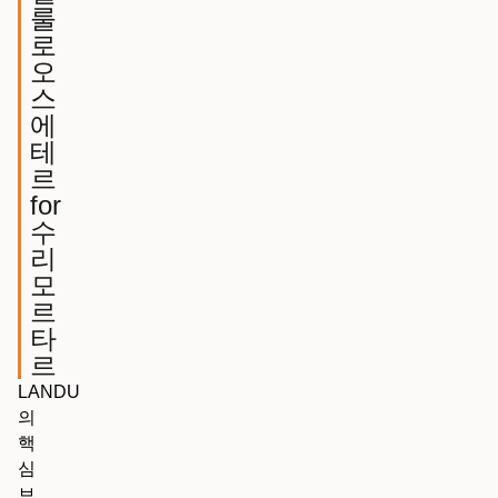
룰
로
오
스
에
테
르
for
수
리
모
르
타
르
LANDU
의
핵
심
브