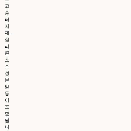
고
슬
러
지
제,
실
리
콘
소
수
성
분
말
등
이
포
함
됩
니