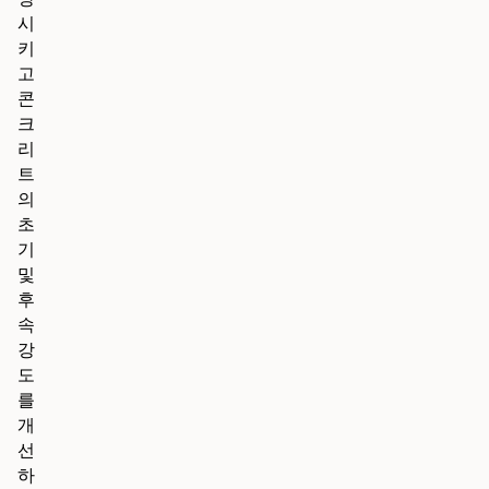
시
키
고
콘
크
리
트
의
초
기
및
후
속
강
도
를
개
선
하