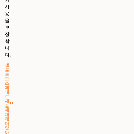
사
용
을
보
장
합
니
다.
셀
룰
로
오
스
에
테
르
제
품
에
대
해
더
알
아