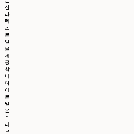
분
산
라
텍
스
분
말
을
제
공
합
니
다.
이
분
말
은
수
리
모