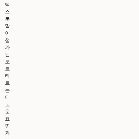
텍
스
분
말
이
첨
가
된
모
르
타
르
는
더
고
운
표
면
과