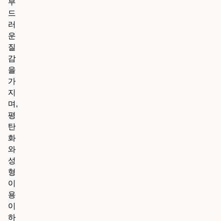
부
드
러
운
질
감
을
가
지
며,
평
탄
화
와
성
형
이
용
이
하