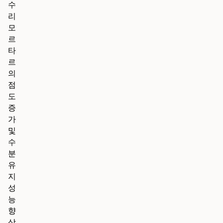
수
리
모
르
타
르
의
점
도
증
가
및
수
분
유
지
성
능
향
상