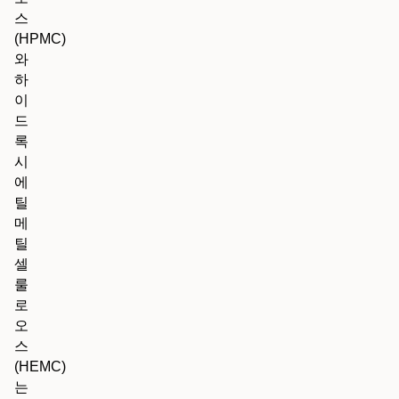
스
(HPMC)
와
하
이
드
록
시
에
틸
메
틸
셀
룰
로
오
스
(HEMC)
는