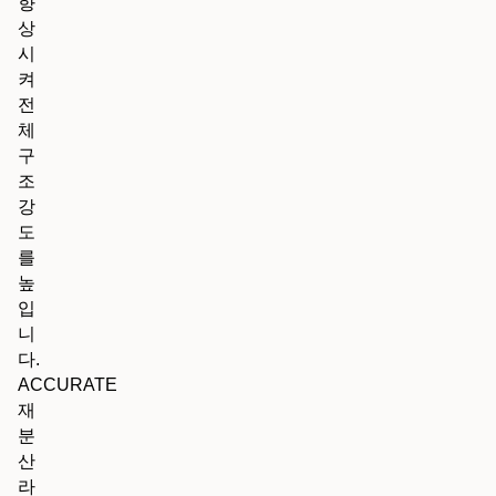
향
상
시
켜
전
체
구
조
강
도
를
높
입
니
다.
ACCURATE
재
분
산
라