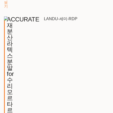
보
기
ACCURATE
재
분
산
라
텍
스
분
말
for
수
리
모
르
타
르