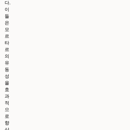
다.
이
들
은
모
르
타
르
의
유
동
성
을
효
과
적
으
로
향
상