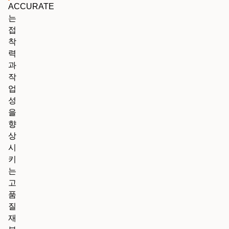
ACCURATE
는
접
착
력
과
작
업
성
을
향
상
시
키
는
고
품
질
재