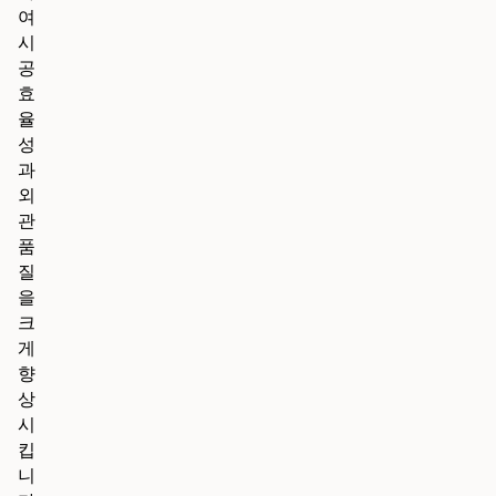
여
시
공
효
율
성
과
외
관
품
질
을
크
게
향
상
시
킵
니