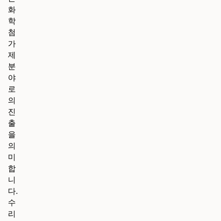
화
학
첨
가
제
분
야
로
의
진
출
을
의
미
합
니
다.
수
리