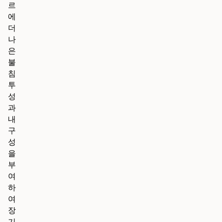
르
에
더
나
은
불
침
투
성
과
내
구
성
을
부
여
하
여
장
기