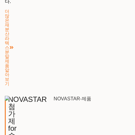
다.
더
많
은
재
분
산
라
텍
스
분
말
제
품
알
아
보
기
NOVASTAR
첨
가
제
for