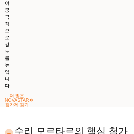
여
궁
극
적
으
로
강
도
를
높
입
니
다.
더 많은
NOVASTAR
첨가제 찾기
수리 모르타르의 핵심 첨가