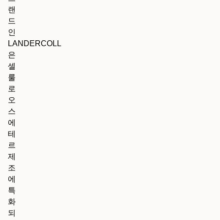
랜
드
인
LANDERCOLL
은
셀
룰
로
오
스
에
테
르
제
조
에
특
화
되