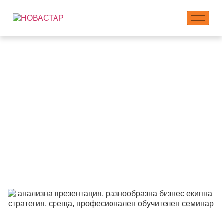
Сътрудничество в
образованието:
Партньорство за
знания