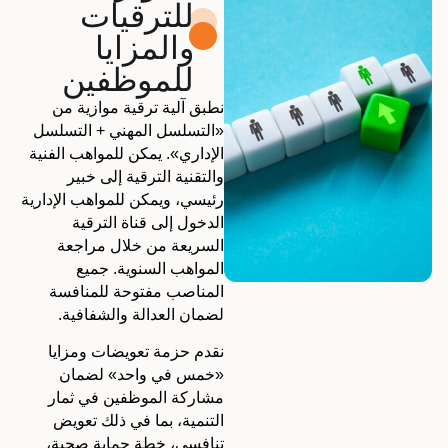
للترقيات
والمزايا
للموظفين
نطبق آلية ترقية موازية من
«التسلسل المهني + التسلسل
الإداري». يمكن للمواهب الفنية
والتقنية الترقية إلى خبير
رئيسي، ويمكن للمواهب الإدارية
الدخول إلى قناة الترقية
السريعة من خلال مراجعة
المواهب السنوية. جميع
المناصب مفتوحة للمنافسة
لضمان العدالة والشفافية.
نقدم حزمة تعويضات ومزايا
«خمس في واحد» لضمان
مشاركة الموظفين في ثمار
التنمية، بما في ذلك تعويض
تنافسي، خطة حماية صحية،