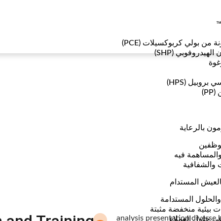
™
ة من بولي كربوكسيلات (PCE)
هيدروفوبي (SHP)
غوة
بروبيل (HPS)
P)
 من أجل المعرفة
ون بالرعاية
وظفين
المساهمة فيه
 والشفافية
بالعيش المستدام
 والحلول المستدامة
 بيئية منخفضة مثبتة
ي حلول العملاء