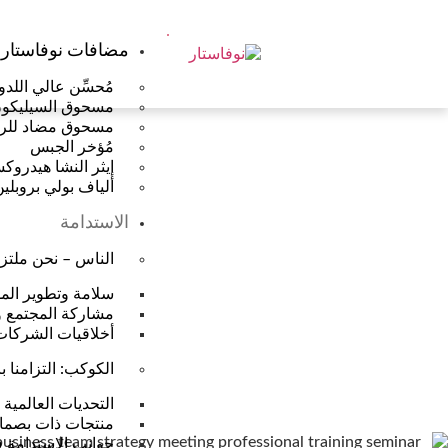
مضافات نوفاستار
مُحسِّن عالي اللدون
مسحوق السيليكون ال
مسحوق مضاد للر
مُؤخر الجبس
إيثر النشا هيدروكسي 
ألياف بولي بروبلين (P
الاستدامة
التعاون في التعليم: الشراكة
الناس – نحن ملتزم
سلامة وتطوير الم
مشاركة المجتمع و
أخلاقيات الشركات
الكوكب: التزامنا 
التحديات العالمية
منتجات ذات بصمات
جوانب الاستدامة ف