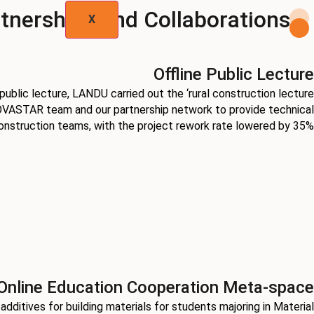
tnerships and Collaborations
X
Offline Public Lecture
ublic lecture, LANDU carried out the ‘rural construction lecture
OVASTAR team and our partnership network to provide technical
construction teams, with the project rework rate lowered by 35%.
Online Education Cooperation Meta-space
 additives for building materials for students majoring in Material