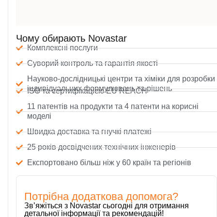
Чому обирають Novastar
Комплексні послуги
Суворий контроль та гарантія якості
Науково-дослідницькі центри та хіміки для розробки
індивідуальних формулювань та рішень
ISO та сертифікацією EU REACH
11 патентів на продукти та 4 патенти на корисні
моделі
Швидка доставка та гнучкі платежі
25 років досвідчених технічних інженерів
Експортовано більш ніж у 60 країн та регіонів
Потрібна додаткова допомога?
Зв’яжіться з Novastar сьогодні для отримання
детальної інформації та рекомендацій!