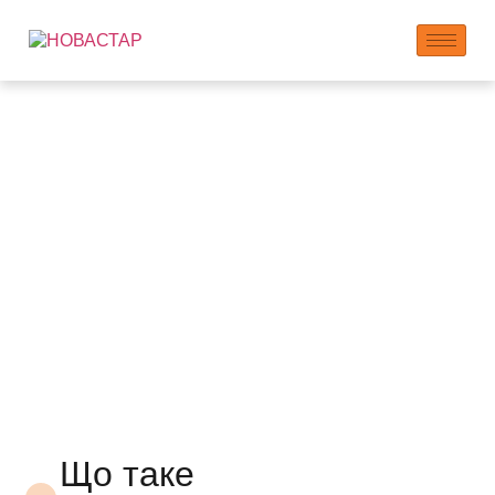
NOVASTAR
швидкозатверджувал
система
полікарбоксилатний
суперпластифікатор
Що таке