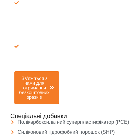
через
FedEx/DHL,
7–15 днів
Комплексне
обслуговування:
зразок +
брошура,
технічні листи,
формула, звіти
про
випробування
Зв’яжіться з
нами для
отримання
безкоштовних
зразків
Спеціальні добавки
Полікарбоксилатний суперпластифікатор (PCE)
Силіконовий гідрофобний порошок (SHP)