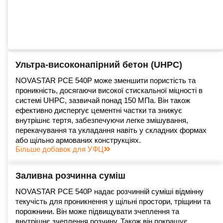
Ультра-високонапірний бетон (UHPC)
NOVASTAR PCE 540P може зменшити пористість та
проникність, досягаючи високої стискальної міцності в
системі UHPC, зазвичай понад 150 МПа. Він також
ефективно диспергує цементні частки та знижує
внутрішнє тертя, забезпечуючи легке змішування,
перекачування та укладання навіть у складних формах
або щільно армованих конструкціях.
Більше добавок для УФЦ
Заливна розчинна суміш
NOVASTAR PCE 540P надає розчинній суміші відмінну
текучість для проникнення у щільні простори, тріщини та
порожнини. Він може підвищувати зчеплення та
внутрішнє зчеплення розчину. Також він покращує