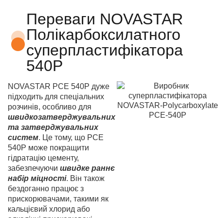
Переваги NOVASTAR
Полікарбоксилатного
суперпластифікатора
540P
NOVASTAR PCE 540P дуже
підходить для спеціальних
розчинів, особливо для
швидкозатверджувальних
та затверджувальних
систем
. Це тому, що PCE
540P може покращити
гідратацію цементу,
забезпечуючи
швидке раннє
набір міцності
. Він також
бездоганно працює з
прискорювачами, такими як
кальцієвий хлорид або