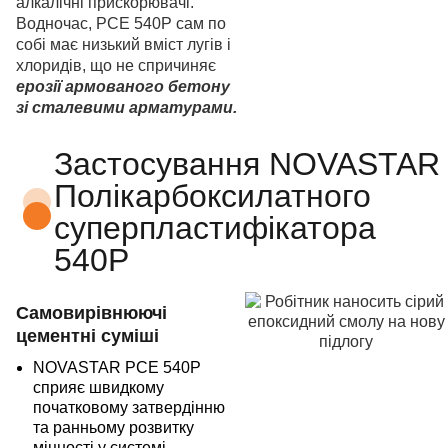
алкалічні прискорювачі.
Водночас, PCE 540P сам по
собі має низький вміст лугів і
хлоридів, що не спричиняє
ерозії армованого бетону
зі сталевими арматурами.
Застосування NOVASTAR
Полікарбоксилатного
суперпластифікатора
540P
Самовирівнюючі
цементні суміші
NOVASTAR PCE 540P
сприяє швидкому
початковому затвердінню
та ранньому розвитку
міцності у системі