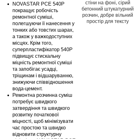
NOVASTAR PCE 540P
покращує робочість
ремонтної суміші,
полегшуючи її нанесення у
тонких або товстих шарах,
а також у важкодоступних
місцях. Крім того,
суперпластифікатор 540P
підвищує стискальну
міцність ремонтної суміші
та запобігає усадці,
тріщинам і відшаруванню,
знижуючи співвідношення
вода-цемент.
Ремонтна розчинна суміш
потребує швидкого
затвердіння та швидкого
розвитку початкової
міцності, щоб мінімізувати
час простою та швидко
відновити структурну