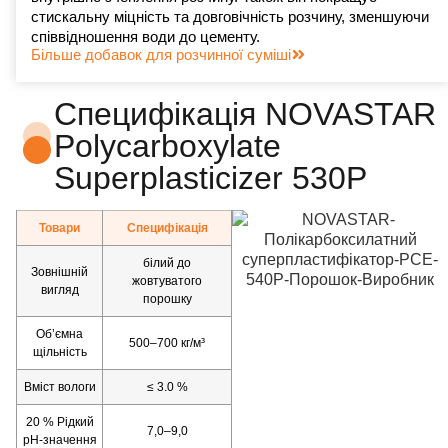
стискальну міцність та довговічність розчину, зменшуючи
співвідношення води до цементу.
Більше добавок для розчинної суміші
Специфікація NOVASTAR
Polycarboxylate
Superplasticizer 530P
Товари
Специфікація
білий до
Зовнішній
жовтуватого
вигляд
порошку
Об’ємна
500–700 кг/м³
щільність
Вміст вологи
≤ 3.0 %
20 % Рідкий
7,0–9,0
pH-значення