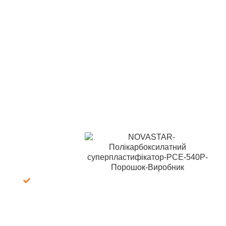
(PCE) 530P
Якщо ви шукаєте безкоштовний зразок NOVASTAR
PCE 540P, не соромтеся звертатися до нас у будь-
який час! Ми доступні цілодобово через електронну
пошту та WhatsApp, щоб забезпечити вам необхідну
допомогу. Також ви можете скористатися швидкою
формою зв’язку нижче для швидкої відповіді. Наші
експертні хіміки з LANDU готові надати вам
найпрофесійніші хімічні рішення, адаптовані до ваших
потреб.
Що ми
пропонуємо:
100%
безкоштовно:
зразок +
доставка
Швидка
доставка: