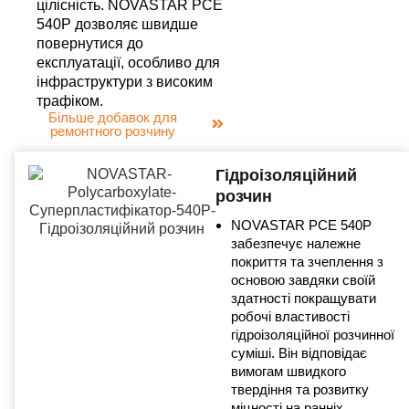
цілісність. NOVASTAR PCE
540P дозволяє швидше
повернутися до
експлуатації, особливо для
інфраструктури з високим
трафіком.
Більше добавок для
ремонтного розчину
Гідроізоляційний
розчин
NOVASTAR PCE 540P
забезпечує належне
покриття та зчеплення з
основою завдяки своїй
здатності покращувати
робочі властивості
гідроізоляційної розчинної
суміші. Він відповідає
вимогам швидкого
твердіння та розвитку
міцності на ранніх