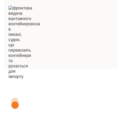
Отримайте
безкоштовний зразок
NOVASTAR
Полікарбоксилатний
суперпластифікатор