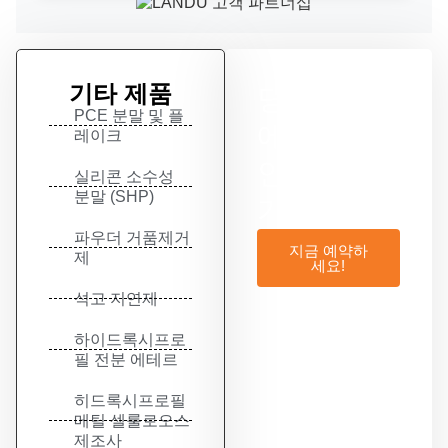
기타 제품
당사 제품
PCE 분말 및 플
에 10% 할
레이크
인 혜택 받
실리콘 소수성
분말 (SHP)
기
파우더 거품제거
지금 예약하
제
세요!
석고 지연제
하이드록시프로
필 전분 에테르
히드록시프로필
메틸 셀룰로오스
제조사