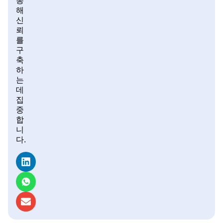
통
해
신
뢰
를
구
축
하
는
데
집
중
합
니
다.