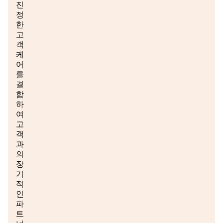
진
정
한
고
객
케
어
를
결
합
하
여
고
객
과
의
장
기
적
인
파
트