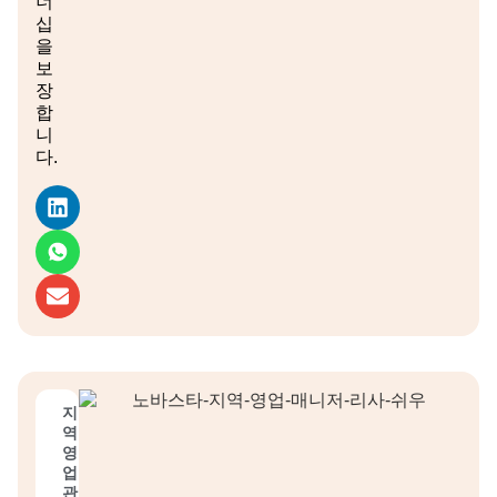
너
십
을
보
장
합
니
다.
지
역
영
업
관