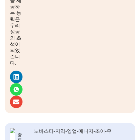
을 제
공하
는 능
력은
우리
성공
의 초
석이
되었
습니
다.
중