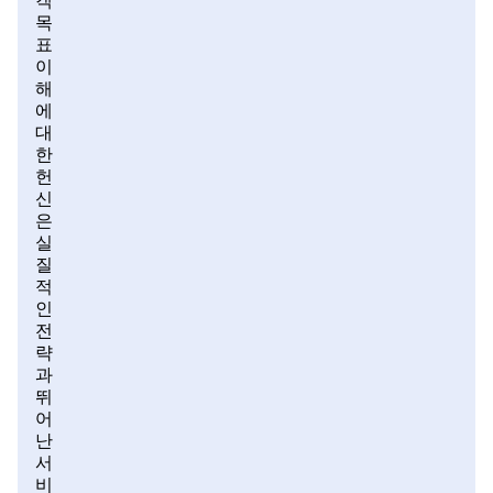
객
목
표
이
해
에
대
한
헌
신
은
실
질
적
인
전
략
과
뛰
어
난
서
비