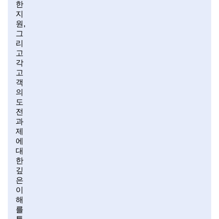
한
지
원,
그
리
고
각
고
객
의
도
전
과
제
에
대
한
깊
은
이
해
를