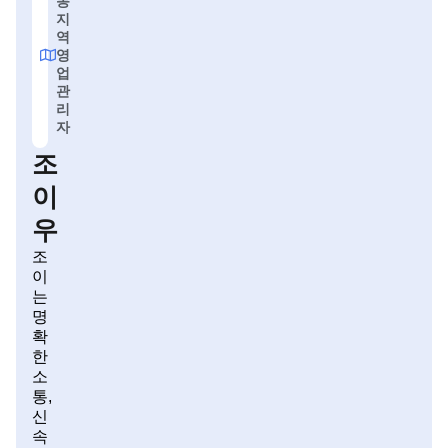
동
지
역
영
업
관
리
자
조
이
우
조
이
는
명
확
한
소
통,
신
속