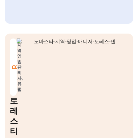
지
역
영
업
관
리
자,
유
럽
토
레
스
티