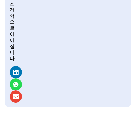
스
경
험
으
로
이
어
집
니
다.