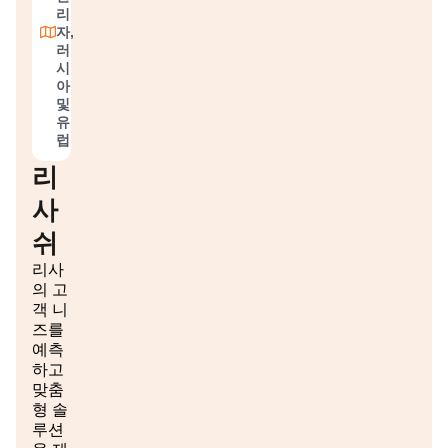
리
자,
러
시
아
및
유
럽
리
사
쉬
리사
의 고
객 니
즈를
예측
하고
맞춤
형 솔
루션