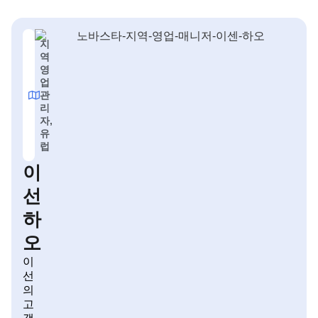
지
역
영
업
관
리
자,
유
럽
이
선
하
오
이
선
의
고