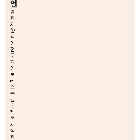
엔
결
과
지
향
적
인
전
문
가
인
토
레
스
는
깊
은
제
품
지
식
과