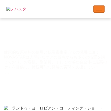
人々 – 私たちはケアに
コミットしています
健康的な原材料の使用と低炭素生産方法の採用に加え、
NOVASTARは人間的なケアの観点からも多くの措置を講
じており、お客様、従業員、そして地域社会全体に最高の
ケアを提供し、持続可能な発展の実現を支援していま
す。.