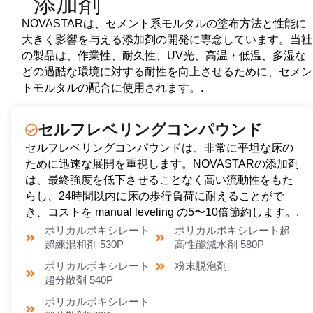
添加剤
NOVASTARは、セメント系モルタルの塗布方法と性能に
大きく影響を与える添加剤の開発に専念しています。当社
の製品は、作業性、耐久性、UV光、高温・低温、多湿な
どの過酷な環境に対する耐性を向上させるために、セメン
トモルタルの配合に使用されます。.
セルフレベリングコンパウンド
セルフレベリングコンパウンドは、非常に平坦な床の
ために迅速な展開を重視します。NOVASTARの添加剤
は、最終強度を低下させることなく高い流動性をもた
らし、24時間以内に床の歩行負荷に耐えることがで
き、コストを manual leveling の5〜10倍節約します。.
ポリカルボキシレート
ポリカルボキシレート超
超練混和剤 530P
高性能減水剤 580P
ポリカルボキシレート
粉末脱泡剤
超分散剤 540P
ポリカルボキシレート