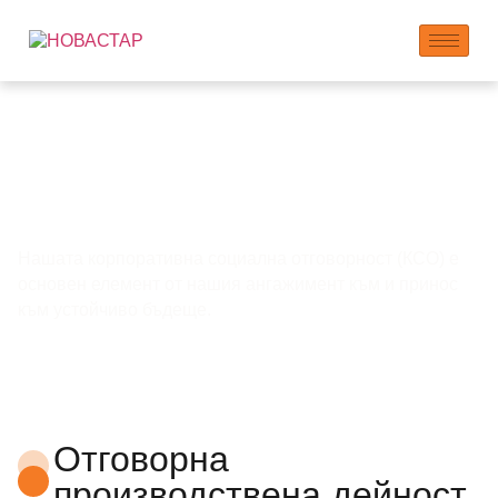
Ангажираност и
принос към
общността
Нашата корпоративна социална отговорност (КСО) е
основен елемент от нашия ангажимент към и принос
към устойчиво бъдеще.
Отговорна
производствена дейност