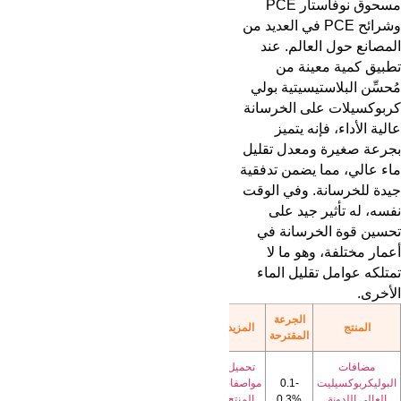
مسحوق نوفاستار PCE
وشرائح PCE في العديد من
المصانع حول العالم. عند
تطبيق كمية معينة من
مُحسِّن البلاستيسيتية بولي
كربوكسيلات على الخرسانة
عالية الأداء، فإنه يتميز
بجرعة صغيرة ومعدل تقليل
ماء عالي، مما يضمن تدفقية
جيدة للخرسانة. وفي الوقت
نفسه، له تأثير جيد على
تحسين قوة الخرسانة في
أعمار مختلفة، وهو ما لا
تمتلكه عوامل تقليل الماء
الأخرى.
الجرعة
المنتج
المزيد
المقترحة
مضافات
تحميل
البوليكربوكسيليت
0.1-
مواصفات
العالي اللدونة
0.3%
المنتج