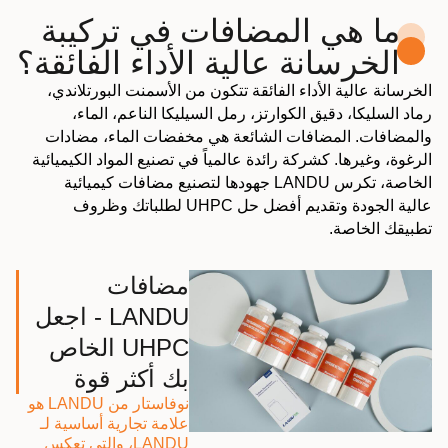
ما هي المضافات في تركيبة
الخرسانة عالية الأداء الفائقة؟
الخرسانة عالية الأداء الفائقة تتكون من الأسمنت البورتلاندي،
رماد السليكا، دقيق الكوارتز، رمل السيليكا الناعم، الماء،
والمضافات. المضافات الشائعة هي مخفضات الماء، مضادات
الرغوة، وغيرها. كشركة رائدة عالمياً في تصنيع المواد الكيميائية
الخاصة، تكرس LANDU جهودها لتصنيع مضافات كيميائية
عالية الجودة وتقديم أفضل حل UHPC لطلباتك وظروف
تطبيقك الخاصة.
مضافات
LANDU - اجعل
UHPC الخاص
بك أكثر قوة
نوفاستار من LANDU هو
علامة تجارية أساسية لـ
LANDU، والتي تعكس