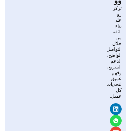
وو
تركز
زو
على
بناء
الثقة
من
خلال
التواصل
الواضح،
الدعم
السريع،
وفهم
عميق
لتحديات
كل
عميل.