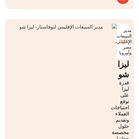
مدير
المبيعات
الإقليمي،
مصر
وأوروبا
ليزا
شو
قدرة
ليزا
على
توقع
احتياجات
العملاء
وتقديم
حلول
مخصصة
جعلتها