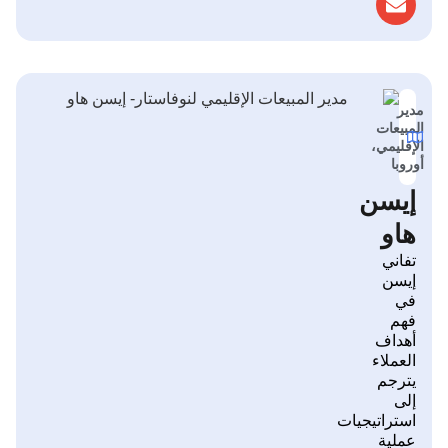
مدير
المبيعات
الإقليمي،
أوروبا
إيسن
هاو
تفاني
إيسن
في
فهم
أهداف
العملاء
يترجم
إلى
استراتيجيات
عملية