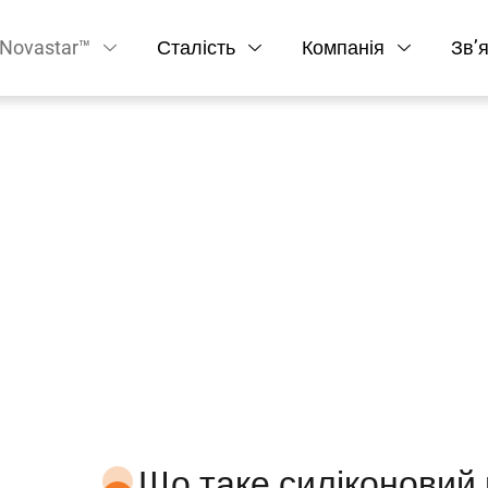
Novastar™
Сталість
Компанія
Зв’
ового гідрофобного по
вхувальний засіб
Що таке силіконовий