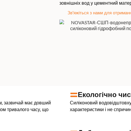
зовнішніх вод у цементний матер
Зв’яжіться з нами для отриман
Екологічно чи
, зазвичай має довший
Силіконовий водовідштовху
гом тривалого часу, що
характеристики і не сприч