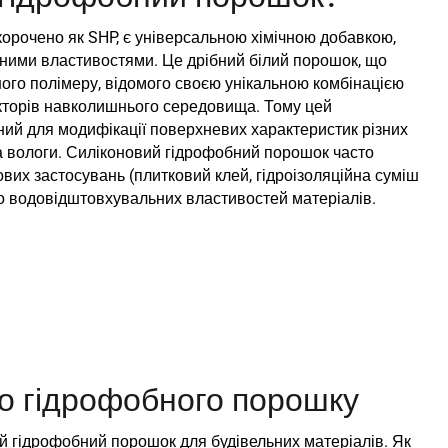
орочено як SHP, є універсальною хімічною добавкою,
ими властивостями. Це дрібний білий порошок, що
ного полімеру, відомого своєю унікальною комбінацією
 факторів навколишнього середовища. Тому цей
ий для модифікації поверхневих характеристик різних
та вологи. Силіконовий гідрофобний порошок часто
вих застосувань (плитковий клей, гідроізоляційна суміш
о водовідштовхувальних властивостей матеріалів.
о гідрофобного порошку
ий гідрофобний порошок для будівельних матеріалів. Як