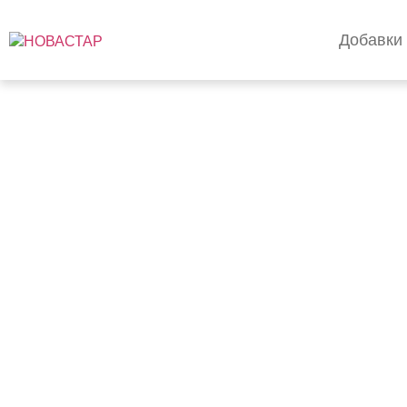
Добавки 
Постачальник силікон
Потужний водовідшто