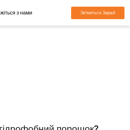
яжіться з нами
Зв’яжіться Зараз!
рошку (SHP) -
 гідрофобний порошок?