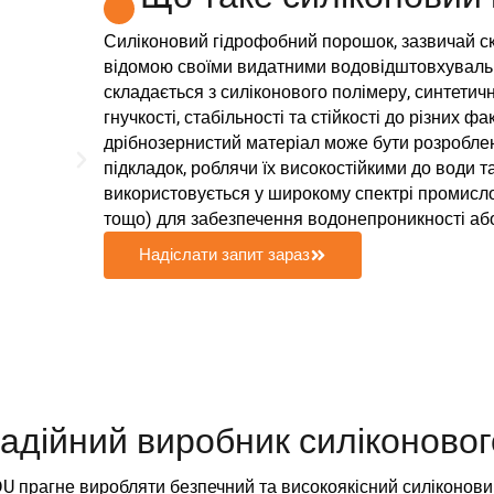
Силіконовий гідрофобний порошок, зазвичай ск
відомою своїми видатними водовідштовхувальн
складається з силіконового полімеру, синтетич
гнучкості, стабільності та стійкості до різних
дрібнозернистий матеріал може бути розроблен
підкладок, роблячи їх високостійкими до води 
використовується у широкому спектрі промисло
тощо) для забезпечення водонепроникності аб
Надіслати запит зараз
дійний виробник силіконовог
NDU прагне виробляти безпечний та високоякісний силіконов