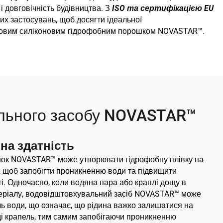
 довговічність будівництва. З
ISO та сертифікацією EU
их застосувань, щоб досягти ідеальної
ятковим силіконовим гідрофобним порошком NOVASTAR™.
ального засобу NOVASTAR™
на здатність
ок NOVASTAR™ може утворювати гідрофобну плівку на
, щоб запобігти проникненню води та підвищити
і. Одночасно, коли водяна пара або краплі дощу в
теріалу, водовідштовхувальний засіб NOVASTAR™ може
ь води, що означає, що рідина важко залишатися на
ляді крапель, тим самим запобігаючи проникненню