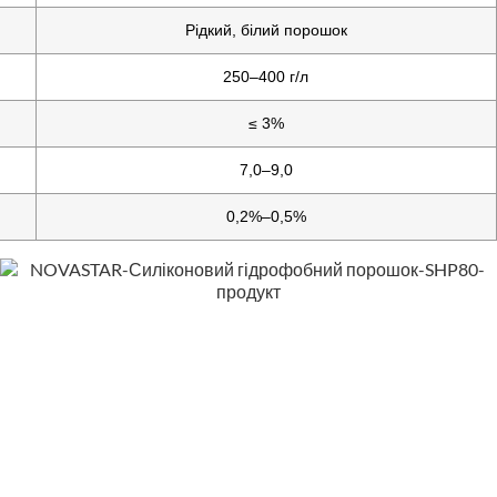
Рідкий, білий порошок
250–400 г/л
≤ 3%
7,0–9,0
0,2%–0,5%