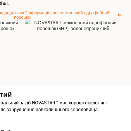
іал.
ня додаткової інформації про силіконовий гідрофобний
порошок
стий
вальний засіб NOVASTAR™ має хороші екологічні
иняє забруднення навколишнього середовища.