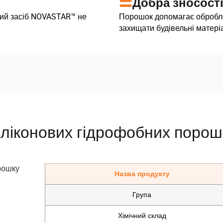
Добра зносості
чий засіб NOVASTAR™ не
Порошок допомагає оброблен
захищати будівельні матері
иліконових гідрофобних поро
Назва продукту
Група
Хімічний склад