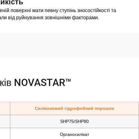
йкість
ій поверхні мати певну ступінь зносостійкості та
али від руйнування зовнішніми факторами.
шків NOVASTAR™
Силіконовий гідрофобний порошок
SHP75/SHP80
Органосилікат