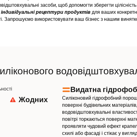
дштовхувальні засоби, щоб допомогти зберегти цілісність і
індивідуальні рецептури продуктів
для ваших конкретн
ості. Запрошуємо використовувати ваш бізнес з нашим вин
силіконового водовідштовхув
Видатна гідрофоб
Силіконовий гідрофобний порош
Жодних
поверхні будівельних матеріалів
водовідштовхувальні властивост
повітрі торкаються поверхні ма
проявляти чудовий ефект крапел
схилі або фасаді і стікає у виг