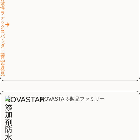
散
性
ラ
テ
ッ
ク
ス
パ
ウ
ダ
ー
製
品
を
発
見
NOVASTAR
添
加
剤
防
水