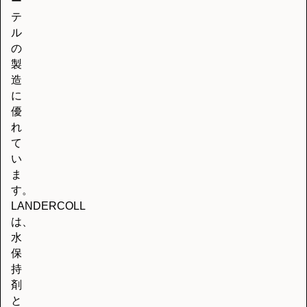
ー
テ
ル
の
製
造
に
優
れ
て
い
ま
す。
LANDERCOLL
は、
水
保
持
剤
と