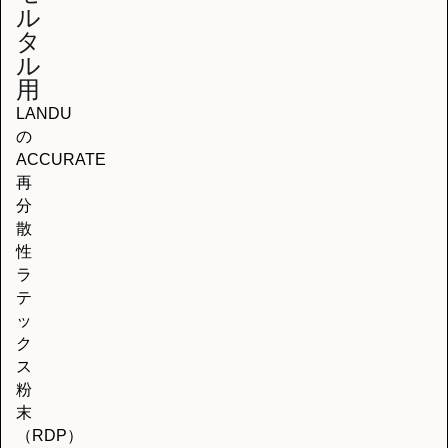
ル
タ
ル
用
LANDU
の
ACCURATE
再
分
散
性
ラ
テ
ッ
ク
ス
粉
末
（RDP）