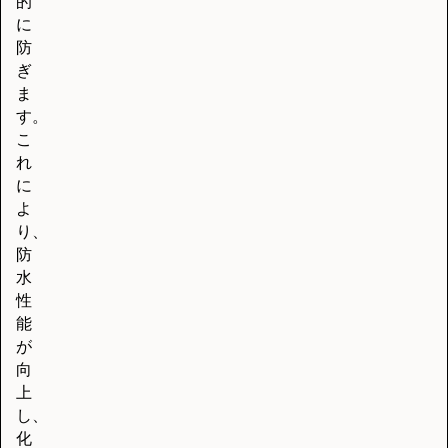
的
に
防
ぎ
ま
す。
こ
れ
に
よ
り、
防
水
性
能
が
向
上
し、
化