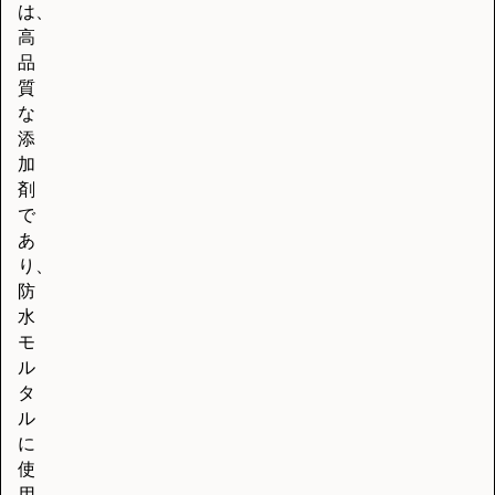
は、
高
品
質
な
添
加
剤
で
あ
り、
防
水
モ
ル
タ
ル
に
使
用