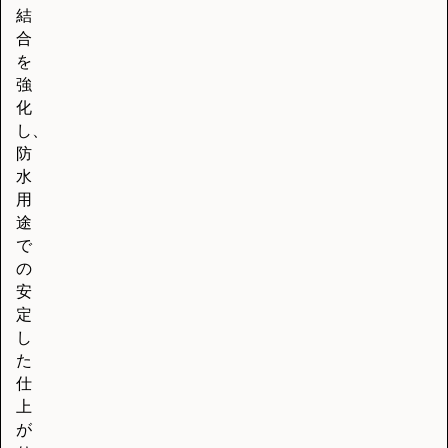
結
合
を
強
化
し、
防
水
用
途
で
の
安
定
し
た
仕
上
が