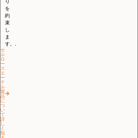
り
を
約
束
し
ま
す。.
セ
ル
ロ
ー
ス
エ
ー
テ
ル
製
品
に
つ
い
て
詳
し
く
知
る