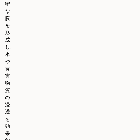
密
な
膜
を
形
成
し、
水
や
有
害
物
質
の
浸
透
を
効
果