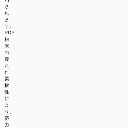
さ
れ
ま
す。
RDP
粉
末
の
優
れ
た
柔
軟
性
に
よ
り、
応
力