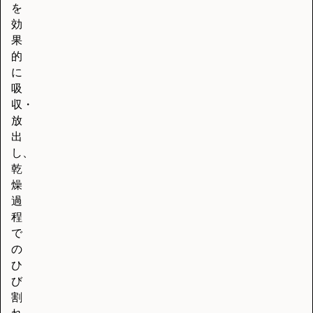
を
効
果
的
に
吸
収・
放
出
し、
乾
燥
過
程
で
の
ひ
び
割