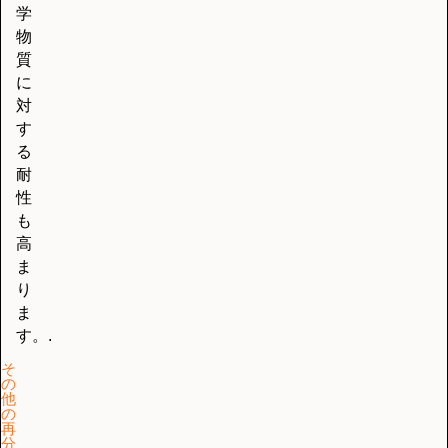
学
物
質
に
対
す
る
耐
性
も
高
ま
り
ま
す。.
そ
の
他
の
再
分