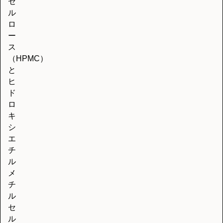
セ
ル
ロ
ー
ス
（HPMC）
と
ヒ
ド
ロ
キ
シ
エ
チ
ル
メ
チ
ル
セ
ル