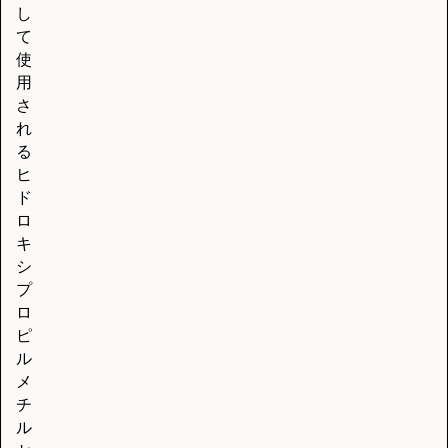
し
て
使
用
さ
れ
る
ヒ
ド
ロ
キ
シ
プ
ロ
ピ
ル
メ
チ
ル