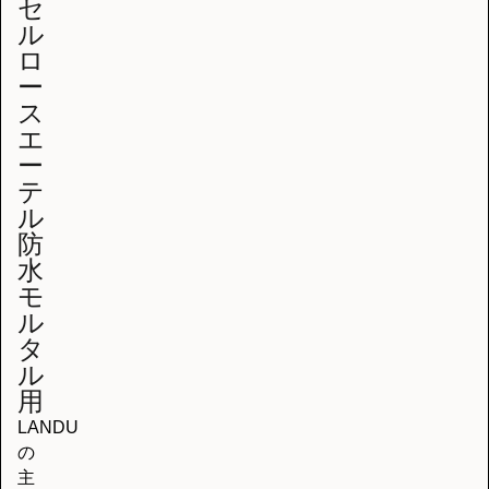
セ
ル
ロ
ー
ス
エ
ー
テ
ル
防
水
モ
ル
タ
ル
用
LANDU
の
主