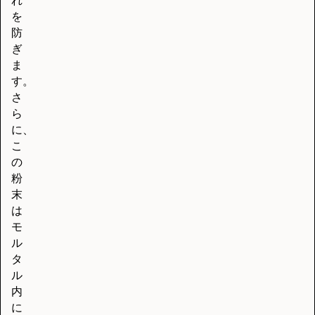
れ
を
防
ぎ
ま
す。
さ
ら
に、
こ
の
粉
末
は
モ
ル
タ
ル
内
に