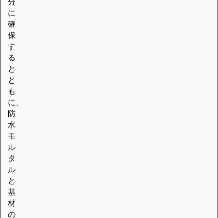
分
に
確
保
す
る
と
と
も
に、
防
水
モ
ル
タ
ル
と
基
材
の