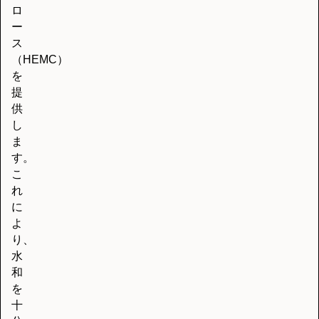
ロ
ー
ス
（HEMC）
を
提
供
し
ま
す。
こ
れ
に
よ
り、
水
和
を
十