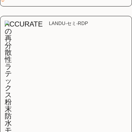
ACCURATE
の
再
分
散
性
ラ
テ
ッ
ク
ス
粉
末
防
水
モ