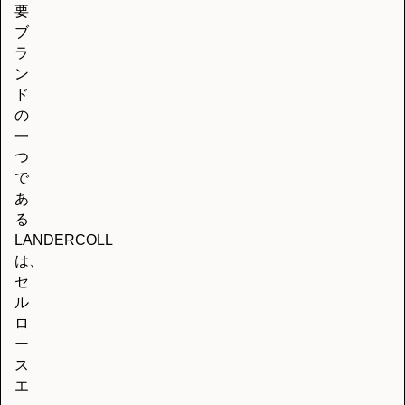
要
ブ
ラ
ン
ド
の
一
つ
で
あ
る
LANDERCOLL
は、
セ
ル
ロ
ー
ス
エ