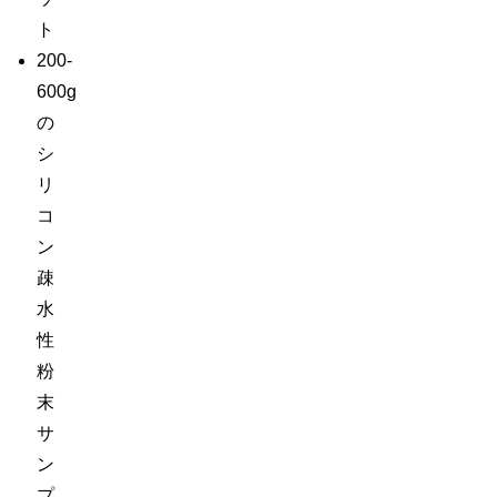
ト
200-
600g
の
シ
リ
コ
ン
疎
水
性
粉
末
サ
ン
プ