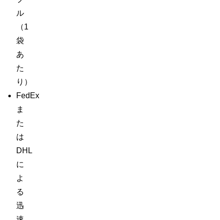
ル
（1
袋
あ
た
り）
FedEx
ま
た
は
DHL
に
よ
る
迅
速