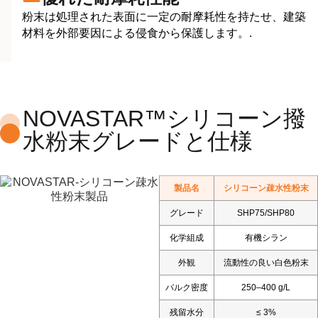
粉末は処理された表面に一定の耐摩耗性を持たせ、建築
材料を外部要因による侵食から保護します。.
NOVASTAR™シリコーン撥
水粉末グレードと仕様
製品名
シリコーン疎水性粉末
グレード
SHP75/SHP80
化学組成
有機シラン
外観
流動性の良い白色粉末
バルク密度
250–400 g/L
残留水分
≤ 3%