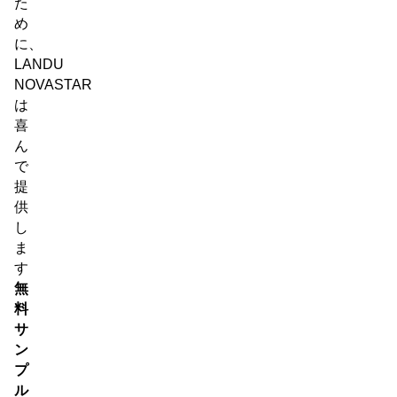
た
め
に、
LANDU
NOVASTAR
は
喜
ん
で
提
供
し
ま
す
無
料
サ
ン
プ
ル