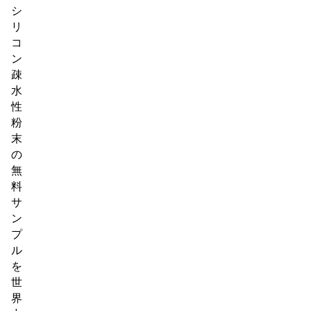
シ
リ
コ
ン
疎
水
性
粉
末
の
無
料
サ
ン
プ
ル
を
世
界