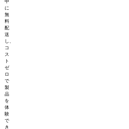
中
に
無
料
配
送
し、
コ
ス
ト
ゼ
ロ
で
製
品
を
体
験
で
き