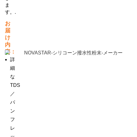
ま
す。.
お
届
け
内
容：
詳
細
な
TDS
／
パ
ン
フ
レ
ッ