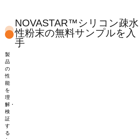
NOVASTAR™シリコン疎水
性粉末の無料サンプルを入
手
製
品
の
性
能
を
理
解・
検
証
す
る