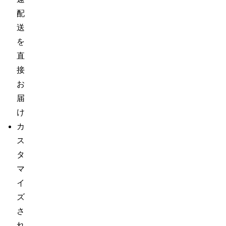
配
送
を
直
接
お
届
け
カ
ス
タ
マ
イ
ズ
さ
れ