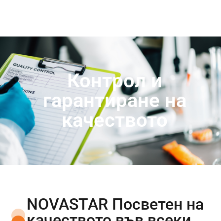
Контрол и
гарантиране на
качеството
NOVASTAR Посветен на
качеството във всеки