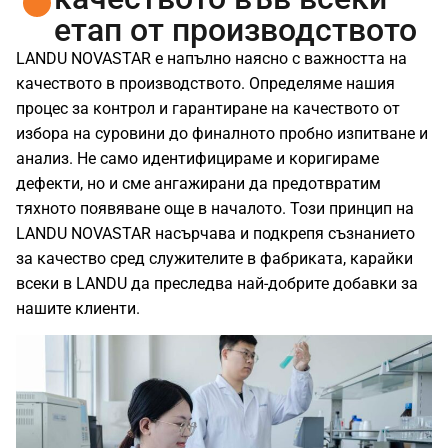
етап от производството
LANDU NOVASTAR е напълно наясно с важността на
качеството в производството. Определяме нашия
процес за контрол и гарантиране на качеството от
избора на суровини до финалното пробно изпитване и
анализ. Не само идентифицираме и коригираме
дефекти, но и сме ангажирани да предотвратим
тяхното появяване още в началото. Този принцип на
LANDU NOVASTAR насърчава и подкрепя съзнанието
за качество сред служителите в фабриката, карайки
всеки в LANDU да преследва най-добрите добавки за
нашите клиенти.